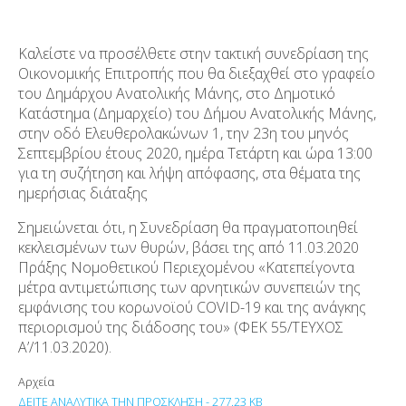
Καλείστε να προσέλθετε στην τακτική συνεδρίαση της
Οικονομικής Επιτροπής που θα διεξαχθεί στο γραφείο
του Δημάρχου Ανατολικής Μάνης, στο Δημοτικό
Κατάστημα (Δημαρχείο) του Δήμου Ανατολικής Μάνης,
στην οδό Ελευθερολακώνων 1, την 23
η
του μηνός
Σεπτεμβρίου έτους 2020, ημέρα Τετάρτη και ώρα 13:00
για τη συζήτηση και λήψη απόφασης, στα θέματα της
ημερήσιας διάταξης
Σημειώνεται ότι,​​ η Συνεδρίαση θα πραγματοποιηθεί​​
κεκλεισμένων των θυρών,​​ βάσει της από 11.03.2020
Πράξης Νομοθετικού Περιεχομένου «Κατεπείγοντα
μέτρα αντιμετώπισης των αρνητικών συνεπειών της
εμφάνισης του κορωνοϊού​​ COVID-19 και της ανάγκης
περιορισμού της διάδοσης του» (ΦΕΚ 55/ΤΕΥΧΟΣ
Α’/11.03.2020).
Αρχεία
ΔΕΙΤΕ ΑΝΑΛΥΤΙΚΑ ΤΗΝ ΠΡΟΣΚΛΗΣΗ - 277.23 KB