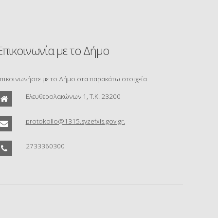
Επικοινωνία με το Δήμο
πικοινωνήστε με το Δήμο στα παρακάτω στοιχεία
Ελευθερολακώνων 1, Τ.Κ. 23200
protokollo@1315.syzefxis.gov.gr.
2733360300