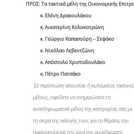
 Τα τακτικά μέλη της Οικονομικής Επιτρο
Ελένη Δρακουλάκου
ικατερίνη Κολοκοτρώνη
εώργιο Καπασούρη – Σεψάκο
Νικόλαο Λεβεντζώνη
πόστολο Χριστοδουλάκο
Πέτρο Πατσάκο
Σε περίπτωση απουσίας ή κωλύματος τακτικο
ς, οφείλετε να ενημερώσετε το
ηρωματικό μέλος της κατηγορίας σας με
ρά της εκλογής τους για τα θέματα, την
μηνία και την ώρα της συνεδρίασης.