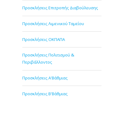
ΠΡΟΣ:
Προσκλήσεις Επιτροπής Διαβούλευσης
κ. 
Προσκλήσεις Λιμενικού Ταμείου
κ. Α
Προσκλήσεις ΟΚΠΑΠΑ
κ. Γ
κ. 
Προσκλήσεις Πολιτισμού &
Περιβάλλοντος
κ. Α
κ. 
Προσκλήσεις Α'Βάθμιας
Προσκλήσεις Β'Βάθμιας
μέλου
αναπλ
τη σει
ημερο