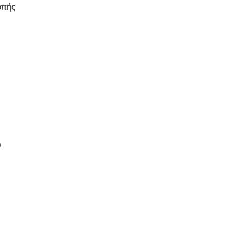
πής
ύ