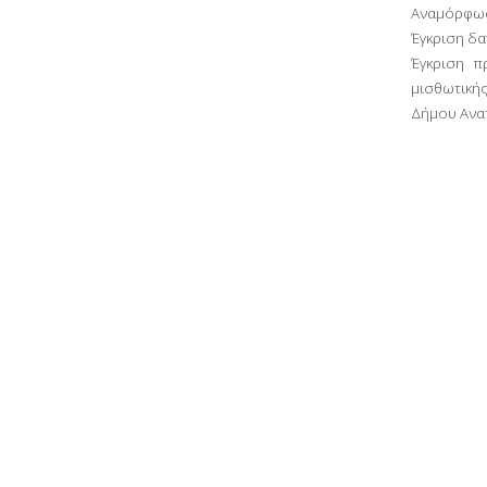
Αναμόρφωσ
Έγκριση δα
Έγκριση π
μισθωτικής
Δήμου Ανα