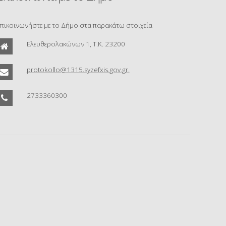
πικοινωνήστε με το Δήμο στα παρακάτω στοιχεία
Ελευθερολακώνων 1, Τ.Κ. 23200
protokollo@1315.syzefxis.gov.gr.
2733360300