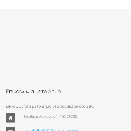
Επικοινωνία με το Δήμο
Επικοινωνήστε με το Δήμο στα παρακάτω στοιχεία
Ελευθερολακώνων 1, Τ.Κ. 23200
protokollo@1315.syzefxis.gov.gr.