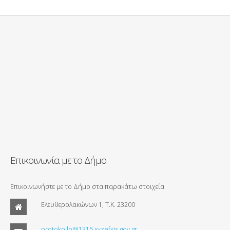
Επικοινωνία με το Δήμο
Επικοινωνήστε με το Δήμο στα παρακάτω στοιχεία
Ελευθερολακώνων 1, Τ.Κ. 23200
protokollo@1315.syzefxis.gov.gr.