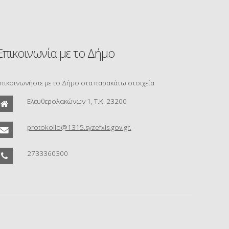
Επικοινωνία με το Δήμο
πικοινωνήστε με το Δήμο στα παρακάτω στοιχεία
Ελευθερολακώνων 1, Τ.Κ. 23200
protokollo@1315.syzefxis.gov.gr.
2733360300