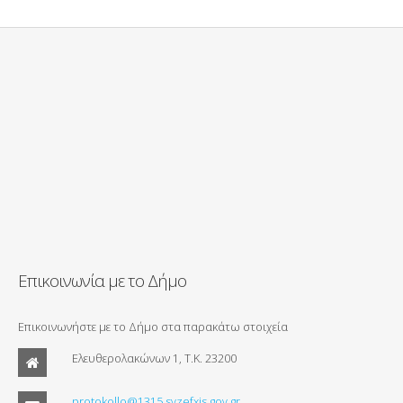
Επικοινωνία με το Δήμο
Επικοινωνήστε με το Δήμο στα παρακάτω στοιχεία
Ελευθερολακώνων 1, Τ.Κ. 23200
protokollo@1315.syzefxis.gov.gr.