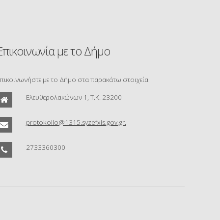
Επικοινωνία με το Δήμο
πικοινωνήστε με το Δήμο στα παρακάτω στοιχεία
Ελευθερολακώνων 1, Τ.Κ. 23200
protokollo@1315.syzefxis.gov.gr.
2733360300