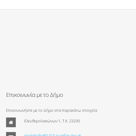
Επικοινωνία με το Δήμο
Επικοινωνήστε με το Δήμο στα παρακάτω στοιχεία
Ελευθερολακώνων 1, Τ.Κ. 23200
protokollo@1315.syzefxis.gov.gr.