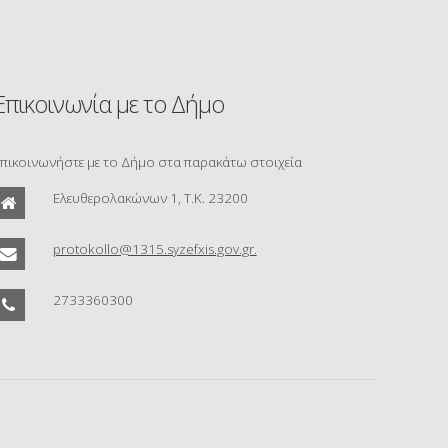
Επικοινωνία με το Δήμο
πικοινωνήστε με το Δήμο στα παρακάτω στοιχεία
Ελευθερολακώνων 1, Τ.Κ. 23200
protokollo@1315.syzefxis.gov.gr.
2733360300