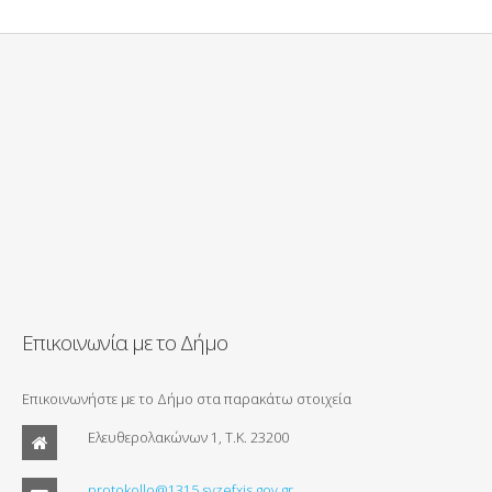
Επικοινωνία με το Δήμο
Επικοινωνήστε με το Δήμο στα παρακάτω στοιχεία
Ελευθερολακώνων 1, Τ.Κ. 23200
protokollo@1315.syzefxis.gov.gr.