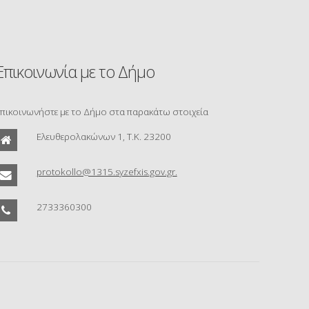
Επικοινωνία με το Δήμο
πικοινωνήστε με το Δήμο στα παρακάτω στοιχεία
Ελευθερολακώνων 1, Τ.Κ. 23200
protokollo@1315.syzefxis.gov.gr.
2733360300