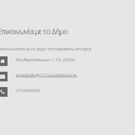
Επικοινωνία με το Δήμο
πικοινωνήστε με το Δήμο στα παρακάτω στοιχεία
Ελευθερολακώνων 1, Τ.Κ. 23200
protokollo@1315.syzefxis.gov.gr.
2733360300