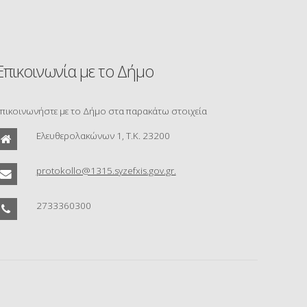
Επικοινωνία με το Δήμο
πικοινωνήστε με το Δήμο στα παρακάτω στοιχεία
Ελευθερολακώνων 1, Τ.Κ. 23200
protokollo@1315.syzefxis.gov.gr.
2733360300