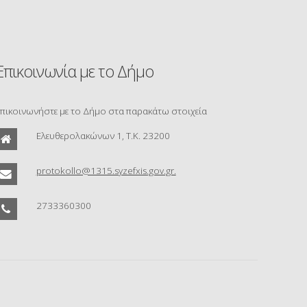
Επικοινωνία με το Δήμο
πικοινωνήστε με το Δήμο στα παρακάτω στοιχεία
Ελευθερολακώνων 1, Τ.Κ. 23200
protokollo@1315.syzefxis.gov.gr.
2733360300