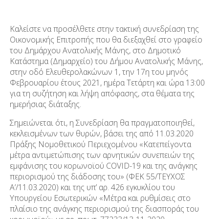
Καλείστε να προσέλθετε στην τακτική συνεδρίαση της
Οικονομικής Επιτροπής που θα διεξαχθεί στο γραφείο
του Δημάρχου Ανατολικής Μάνης, στο Δημοτικό
Κατάστημα (Δημαρχείο) του Δήμου Ανατολικής Μάνης,
στην οδό Ελευθερολακώνων 1, την 17
η
του μηνός
Φεβρουαρίου έτους 2021, ημέρα Τετάρτη και ώρα 13:00
για τη συζήτηση και λήψη απόφασης, στα θέματα της
ημερήσιας διάταξης.
Σημειώνεται ότι,​​ η Συνεδρίαση θα πραγματοποιηθεί​​,
κεκλεισμένων των θυρών,​​ βάσει της από 11.03.2020
Πράξης Νομοθετικού Περιεχομένου «Κατεπείγοντα
μέτρα αντιμετώπισης των αρνητικών συνεπειών της
εμφάνισης του κορωνοϊού​​ COVID-19 και της ανάγκης
περιορισμού της διάδοσης του» (ΦΕΚ 55/ΤΕΥΧΟΣ
Α’/11.03.2020) και της υπ’ αρ. 426 εγκυκλίου του
Υπουργείου Εσωτερικών «Μέτρα και ρυθμίσεις στο
πλαίσιο της ανάγκης περιορισμού της διασποράς του