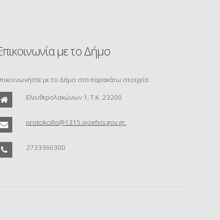
Επικοινωνία με το Δήμο
πικοινωνήστε με το Δήμο στα παρακάτω στοιχεία
Ελευθερολακώνων 1, Τ.Κ. 23200
protokollo@1315.syzefxis.gov.gr.
2733360300