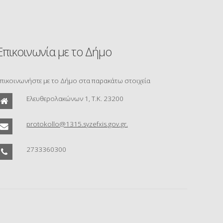
Επικοινωνία με το Δήμο
πικοινωνήστε με το Δήμο στα παρακάτω στοιχεία
Ελευθερολακώνων 1, Τ.Κ. 23200
protokollo@1315.syzefxis.gov.gr.
2733360300