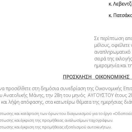
κ. Λεβεντζώ
κ. Πατσάκο 
Σε περίπτωση απ
μέλους, οφείλετε
αναπληρωματικό μ
σειρά της εκλογής
ημερομηνία και τ
ΠΡΟΣΚΛΗΣΗ ΟΙΚΟΝΟΜΙΚΗΣ 
 να προσέλθετε στη δημόσια συνεδρίαση της Οικονομικής Επι
υ Ανατολικής Μάνης, την 28η του μηνός ΑΥΓΟΥΣΤΟΥ έτους 201
 και λήψη απόφασης, στα κατωτέρω θέματα της ημερήσιας διά
στωσης και κατάρτιση των όρων του διαγωνισμού για το έργο «Οδοποιία
στωσης και έγκριση της προμήθειας αναλωσίμων ταχογράφων.
στωσης και έγκριση της προμήθειας εξοπλισμού αυτοκινήτων.