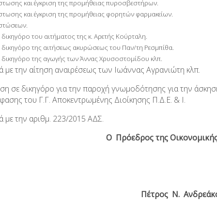
στωσης και έγκριση της προμήθειας πυροσβεστήρων.
στωσης και έγκριση της προμήθειας φορητών φαρμακείων.
ιστώσεων.
 δικηγόρο του αιτήματος της κ. Αρετής Κούρταλη.
 δικηγόρο της αιτήσεως ακυρώσεως του Παν/τη Ρεσμπίθα.
 δικηγόρο της αγωγής των Άννας Χρυσοστομίδου κλπ.
κά με την αίτηση αναιρέσεως των Ιωάννας Αγρανιώτη κλπ.
εση σε δικηγόρο για την παροχή γνωμοδότησης για την άσκηση
ασης του Γ.Γ. Αποκεντρωμένης Διοίκησης Π.Δ.Ε. & Ι.
κά με την αριθμ. 223/2015 ΑΔΣ.
Ο Πρόεδρος της Οικονομικής
Πέτρος Ν. Ανδρεάκ