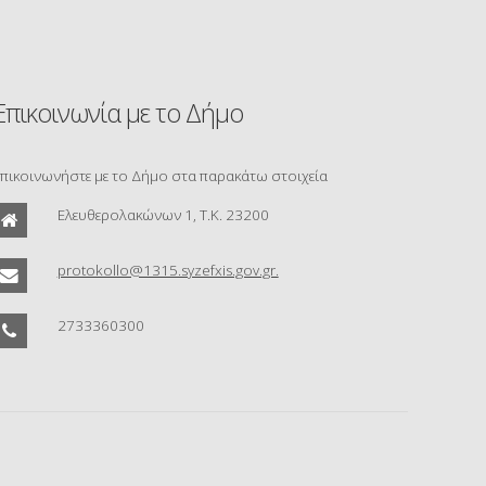
Επικοινωνία με το Δήμο
πικοινωνήστε με το Δήμο στα παρακάτω στοιχεία
Ελευθερολακώνων 1, Τ.Κ. 23200
protokollo@1315.syzefxis.gov.gr.
2733360300