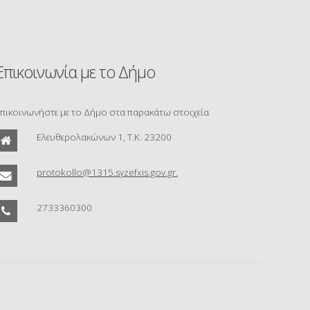
Επικοινωνία με το Δήμο
πικοινωνήστε με το Δήμο στα παρακάτω στοιχεία
Ελευθερολακώνων 1, Τ.Κ. 23200
protokollo@1315.syzefxis.gov.gr.
2733360300