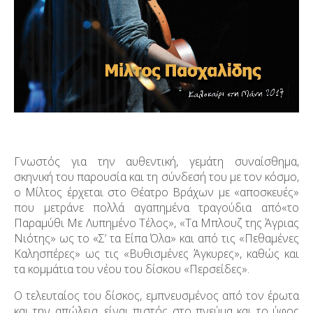
Γνωστός για την αυθεντική, γεμάτη συναίσθημα,
σκηνική του παρουσία και τη σύνδεσή του με τον κόσμο,
ο Μίλτος έρχεται στο Θέατρο Βράχων με «αποσκευές»
που μετράνε πολλά αγαπημένα τραγούδια από«το
Παραμύθι Με Λυπημένο Τέλος», «Τα Μπλουζ της Άγριας
Νιότης» ως το «Σ’ τα Είπα Όλα» και από τις «Πεθαμένες
Καλησπέρες» ως τις «Βυθισμένες Άγκυρες», καθώς και
τα κομμάτια του νέου του δίσκου «Περσείδες».
Ο τελευταίος του δίσκος, εμπνευσμένος από τον έρωτα
και την απώλεια, είναι πιστός στο πνεύμα και το ύφος