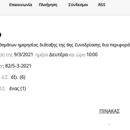
Eπικοινωνία
Πλοήγηση
Σύνδεσμοι
RSS
εμάτων ημερησίας διάταξης της 6ης Συνεδρίασης δια περιφορά
ση της
9/3/2021
ημέρα
Δευτέρα
και ώρα
10:00
ση
82/5-3-2021
Δ.Σ.:
έξι (6)
.Σ. :
ένας (1)
ΠΙΝΑΚΑΣ