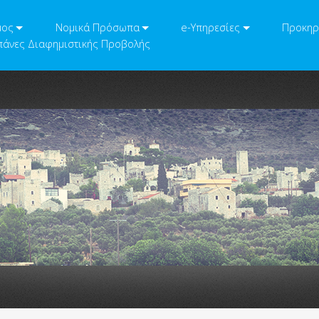
μος
Νομικά Πρόσωπα
e-Υπηρεσίες
Προκηρ
άνες Διαφημιστικής Προβολής