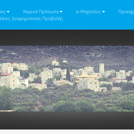
μος
Νομικά Πρόσωπα
e-Υπηρεσίες
Προκηρ
άνες Διαφημιστικής Προβολής