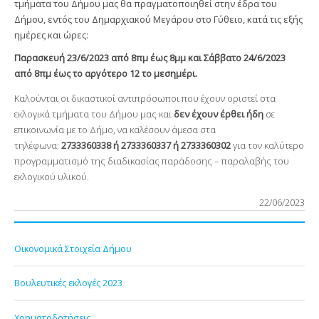
τμήματα του Δήμου μας θα πραγματοποιηθεί στην έδρα του
Δήμου, εντός του Δημαρχιακού Μεγάρου στο Γύθειο, κατά τις εξής
ημέρες και ώρες:
Παρασκευή 23/6/2023 από 8πμ έως 8μμ και Σάββατο 24/6/2023
από 8πμ έως το αργότερο 12 το μεσημέρι.
Καλούνται οι δικαστικοί αντιπρόσωποι που έχουν οριστεί στα
εκλογικά τμήματα του Δήμου μας και
δεν έχουν έρθει ήδη
σε
επικοινωνία με το Δήμο, να καλέσουν άμεσα στα
τηλέφωνα
:
2733360338 ή 2733360337 ή
2733360302
για τον καλύτερο
προγραμματισμό της διαδικασίας παράδοσης – παραλαβής του
εκλογικού υλικού.
22/06/2023
Οικονομικά Στοιχεία Δήμου
Βουλευτικές εκλογές 2023
Χρηματοδοτήσεις