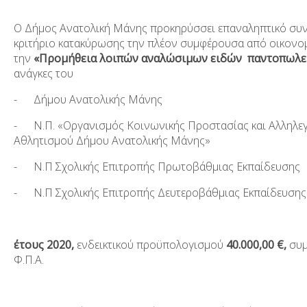
Ο Δήμος Ανατολική Μάνης προκηρύσσει
επαναληπτικό
συν
κριτήριο
κατακύρωσης την πλέον συμφέρουσα από οικονο
την
«
Προμήθεια
λοιπών αναλώσιμων ειδών παντοπωλεί
ανάγκες του
-
Δήμου Ανατολικής Μάνης
-
Ν.Π. «Οργανισμός Κοινωνικής Προστασίας και Αλληλεγγ
Αθλητισμού Δήμου Ανατολικής Μάνης»
-
Ν.Π Σχολικής Επιτροπής Πρωτοβάθμιας Εκπαίδευσης
-
Ν.Π Σχολικής Επιτροπής Δευτεροβάθμιας Εκπαίδευσης
έτους 2020,
ενδεικτικού προϋπολογισμού
40.000,00
€,
συμ
Φ.Π.Α.