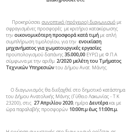
Προκηρύσσει
συνοπτικό (πρόχειρο) διαγωνισμό
με
σφραγισμένες προσφορές με κριτήριο κατακύρωσης
την
οικονομικότερη
προσφορά
κατά τιμή
με απλή
συμπλήρωση τιμολογίου, για την
ενοικίαση
μηχανήματος για χωματουργικές εργασίες
προϋπολογισμού δαπάνης
35.000,00
ΕΥΡΩ με Φ.Π.Α
σύμφωνα με την αριθμ.
2/20
20
μελέτη του Τμήματος
Τεχνικών Υπηρεσιών
του Δήμου Ανατ. Μάνης.
Ο διαγωνισμός θα διεξαχθεί στο δημοτικό κατάστημα
του Δήμου Ανατολικής Μάνης (Γύθειο Λακωνίας - Τ.Κ
23200), στις
27 Απριλίου 2020
, ημέρα
Δευτέρα
και με
ώρα παραλαβής προσφορών
10:00π.μ έως 11:00π.μ.
Η εγγύηση συμμετοχής στο διαγωνισμό ορίζεται σε