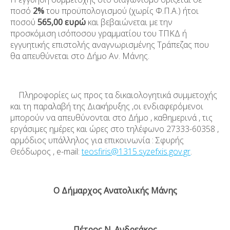
ποσό
2%
του προϋπολογισμού (χωρίς Φ.Π.Α.) ήτοι
ποσού
565,00
ευρώ
και βεβαιώνεται με την
προσκόμιση ισόποσου γραμματίου του ΤΠΚΔ ή
εγγυητικής επιστολής αναγνωρισμένης Τράπεζας που
θα απευθύνεται στο Δήμο Αν. Μάνης.
Πληροφορίες ως προς τα δικαιολογητικά συμμετοχής
και τη παραλαβή της Διακήρυξης ,οι ενδιαφερόμενοι
μπορούν να απευθύνονται στο Δήμο , καθημερινά , τις
εργάσιμες ημέρες και ώρες στο τηλέφωνο 27333-60358 ,
αρμόδιος υπάλληλος για επικοινωνία : Σφυρής
Θεόδωρος , e-mail:
teosfiris@1315.syzefxis.gov.gr
.
Ο Δήμαρχος Ανατολικής Μάνης
Πέτρος Ν. Ανδρεάκος