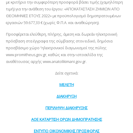
με κριτήριο την συμφερότερη προσφορά βάσει τιμής (χαμηλότερη
τιμή) για την ανάθεση του έργου: «ΑΠΟΚΑΤΑΣΤΑΣΗ ΖΗΜΙΩΝ ΑΠΟ
ΘΕΟΜΗΝΙΕΣ ΕΤΟΥΣ 2022» με προϋπολογισμό δημοπρατουμένων
εργασιών 59.677,33 € (χωρίς Φ.Π.Α. και αναθεώρηση).
Προσφέρεται ελεύθερη, πλήρης, άμεση και δωρεάν ηλεκτρονική
πρόσβαση στα έγγραφα της σύμβασης στον ειδικό, δημόσια
προσβάσιμο χώρο “ηλεκτρονικοί διαγωνισμοί της πύλης
www.promitheus.gov.gr, καθώς και στην ιστοσελίδα της
αναθέτουσας αρχής www.anatolikimani.gov.gr.
Δείτε σχετικά:
ΜΕΛΕΤΗ
ΔΙΑΚΗΡΥΞΗ
ΠΕΡΙΛΗΨΗ ΔΙΑΚΗΡΥΞΗΣ
ΑΟΕ ΚΑΤΑΡΤΙΣΗ ΟΡΩΝ ΔΗΜΟΠΡΑΤΗΣΗΣ
ΕΝΤΥΠΟ ΟΙΚΟΝΟΜΙΚΗΣ ΠΡΟΣΦΟΡΑΣ