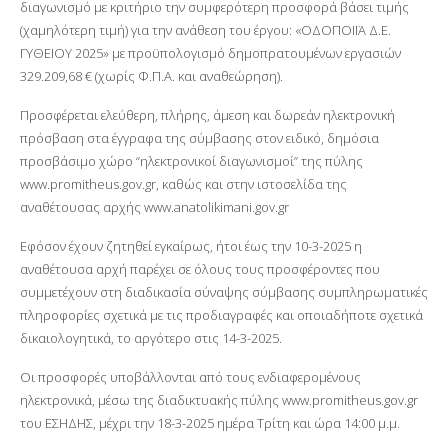
διαγωνισμό με κριτήριο την συμφερότερη προσφορά βάσει τιμής
(χαμηλότερη τιμή) για την ανάθεση του έργου: «ΟΔΟΠΟΙΪΑ Δ.Ε.
ΓΥΘΕΙΟΥ 2025» με προϋπολογισμό δημοπρατουμένων εργασιών
329.209,68 € (χωρίς Φ.Π.Α. και αναθεώρηση).
Προσφέρεται ελεύθερη, πλήρης, άμεση και δωρεάν ηλεκτρονική
πρόσβαση στα έγγραφα της σύμβασης στον ειδικό, δημόσια
προσβάσιμο χώρο “ηλεκτρονικοί διαγωνισμοί” της πύλης
www.promitheus.gov.gr, καθώς και στην ιστοσελίδα της
αναθέτουσας αρχής www.anatolikimani.gov.gr
Εφόσον έχουν ζητηθεί εγκαίρως, ήτοι έως την 10-3-2025 η
αναθέτουσα αρχή παρέχει σε όλους τους προσφέροντες που
συμμετέχουν στη διαδικασία σύναψης σύμβασης συμπληρωματικές
πληροφορίες σχετικά με τις προδιαγραφές και οποιαδήποτε σχετικά
δικαιολογητικά, το αργότερο στις 14-3-2025.
Οι προσφορές υποβάλλονται από τους ενδιαφερομένους
ηλεκτρονικά, μέσω της διαδικτυακής πύλης www.promitheus.gov.gr
του ΕΣΗΔΗΣ, μέχρι την 18-3-2025 ημέρα Τρίτη και ώρα 14:00 μ.μ.