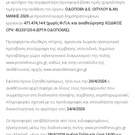
με κριτήριο την συμφερότερη προσφορά βάσει τιμής (χαμηλότερη
τιμή) για την ανάθεση του έργου:
ΟΔΟΠΟΙΪΑ Δ.Ε. ΟΙΤΥΛΟΥ & ΑΝ.
ΜΑΝΗΣ 2026
με προϋπολογισμό δημοπρατουμένων
εργασιών
471.474,14 € (χωρίς Φ.Π.Α. και αναθεώρηση). ΚΩΔΙΚΟΣ
CPV: 45233120-6 (ΕΡΓΑ ΟΔΟΠΟΙΙΑΣ).
Προσφέρεται ελεύθερη, πλήρης, άμεση και δωρεάν ηλεκτρονική
πρόσβαση στα έγγραφα της σύμβασης στον ειδικό, δημόσια
προσβάσιμο χώρο «ηλεκτρονικοί διαγωνισμοί» της πύλης
www.promitheus.gov.gr, καθώς και στην ιστοσελίδα της
αναθέτουσας αρχής www.anatolikimani.gov.gr
Εφόσον έχουν ζητηθεί εγκαίρως, ήτοι έως την
20/4/2026
η
αναθέτουσα αρχή παρέχει σε όλους τους προσφέροντες που
συμμετέχουν στη διαδικασία σύναψης σύμβασης συμπληρωματικές
πληροφορίες σχετικά με τις προδιαγραφές και οποιαδήποτε σχετικά
δικαιολογητικά, το αργότερο στις
24/4/2026
.
Οι προσφορές υποβάλλονται από τους ενδιαφερομένους
ηλεκτρονικά, μέσω της διαδικτυακής πύλης www.promitheus.gov.gr
του ΕΣΗΔΗΣ, μέχρι την
28/4/2026 ημέρα Τρίτη και ώρα 14:00 μ.μ.