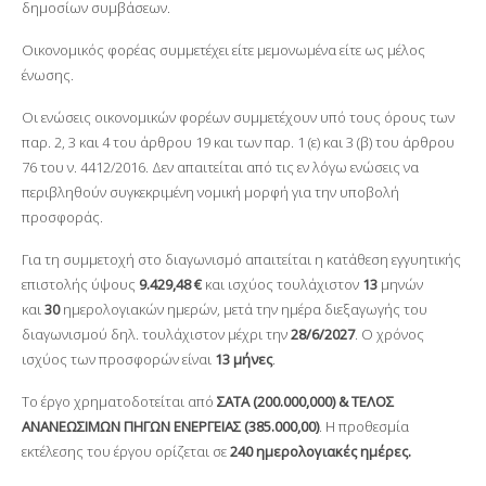
δημοσίων συμβάσεων.
Οικονομικός φορέας συμμετέχει είτε μεμονωμένα είτε ως μέλος
ένωσης.
Οι ενώσεις οικονομικών φορέων συμμετέχουν υπό τους όρους των
παρ. 2, 3 και 4 του άρθρου 19 και των παρ. 1 (ε) και 3 (β) του άρθρου
76 του ν. 4412/2016. Δεν απαιτείται από τις εν λόγω ενώσεις να
περιβληθούν συγκεκριμένη νομική μορφή για την υποβολή
προσφοράς.
Για τη συμμετοχή στο διαγωνισμό απαιτείται η κατάθεση εγγυητικής
επιστολής ύψους
9.429,48 €
και ισχύος τουλάχιστον
13
μηνών
και
30
ημερολογιακών ημερών, μετά την ημέρα διεξαγωγής του
διαγωνισμού δηλ. τουλάχιστον μέχρι την
28/6/2027
. Ο χρόνος
ισχύος των προσφορών είναι
13 μήνες
.
Το έργο χρηματοδοτείται από
ΣΑΤΑ (200.000,000) & ΤΕΛΟΣ
ΑΝΑΝΕΩΣΙΜΩΝ ΠΗΓΩΝ ΕΝΕΡΓΕΙΑΣ (385.000,00)
. Η προθεσμία
εκτέλεσης του έργου ορίζεται σε
240 ημερολογιακές ημέρες.