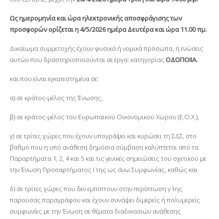
Ως ημερομηνία και ώρα ηλεκτρονικής αποσφράγισης των
προσφορών ορίζεται η 4/5/2026 ημέρα Δευτέρα και ώρα 11.00 πμ.
Δικαίωμα συμμετοχής έχουν φυσικά ή νομικά πρόσωπα, ή ενώσεις
αυτών που δραστηριοποιούνται σε έργα: κατηγορίας
ΟΔΟΠΟΙΙΑ.
και που είναι εγκατεστημένα σε:
α) σε κράτος-μέλος της Ένωσης,
β) σε κράτος-μέλος του Ευρωπαϊκού Οικονομικού Χώρου (Ε.Ο.Χ.),
γ) σε τρίτες χώρες που έχουν υπογράψει και κυρώσει τη ΣΔΣ, στο
βαθμό που η υπό ανάθεση δημόσια σύμβαση καλύπτεται από τα
Παραρτήματα 1, 2, 4 και 5 και τις γενικές σημειώσεις του σχετικού με
την Ένωση Προσαρτήματος I της ως άνω Συμφωνίας, καθώς και
δ) σε τρίτες χώρες που δεν εμπίπτουν στην περίπτωση γ΄ της
παρούσας παραγράφου και έχουν συνάψει διμερείς ή πολυμερείς
συμφωνίες με την Ένωση σε θέματα διαδικασιών ανάθεσης