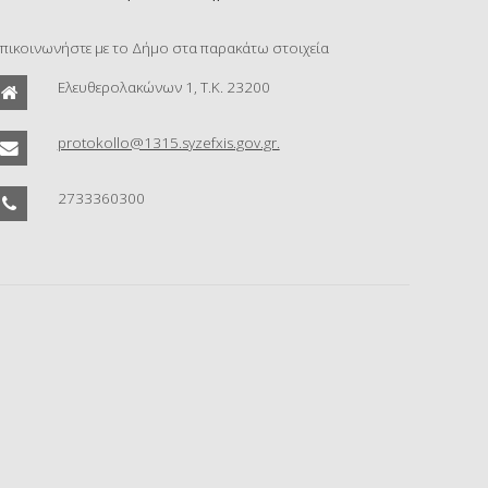
πικοινωνήστε με το Δήμο στα παρακάτω στοιχεία
Ελευθερολακώνων 1, Τ.Κ. 23200
protokollo@1315.syzefxis.gov.gr.
2733360300