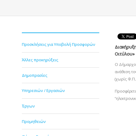
Προσκλήσεις για Υποβολή Προσφορών
Διακήρυξη
Οιτύλου»
Άλλες προκηρύξεις
Ο Δήμαρχος
ανάθεση το
Δημοπρασίες
(χωρίς Φ.Π.
Υπηρεσιών / Εργασιών
Προσφέρετα
“ηλεκτρονι
Έργων
Προμηθειών