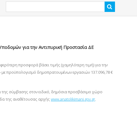
 Υποδομών για την Αντιπυρική Προστασία ΔΕ
ερότερη προσφορά βάσει τιμής (χαμηλότερη τιμή) για την
» με προϋπολογισμό δημοπρατουμένων εργασιών 137.096,78 €
α της σύμβασης στον ειδικό, δημόσια προσβάσιμο χώρο
ελίδα της αναθέτουσας αρχής
www.anatolikimani.gov.gr
.