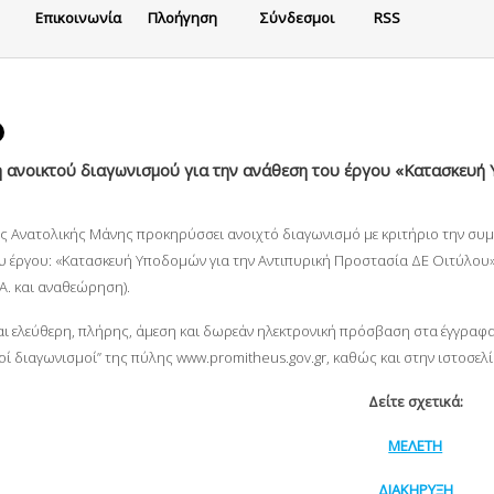
Eπικοινωνία
Πλοήγηση
Σύνδεσμοι
RSS
 ανοικτού διαγωνισμού για την ανάθεση του έργου «Κατασκευή
 Ανατολικής Μάνης προκηρύσσει ανοιχτό διαγωνισμό με κριτήριο την συμφ
υ έργου: «Κατασκευή Υποδομών για την Αντιπυρική Προστασία ΔΕ Οιτύλου
Α. και αναθεώρηση).
ι ελεύθερη, πλήρης, άμεση και δωρεάν ηλεκτρονική πρόσβαση στα έγγραφ
κοί διαγωνισμοί” της πύλης www.promitheus.gov.gr, καθώς και στην ιστοσ
Δείτε σχετικά:
ΜΕΛΕΤΗ
ΔΙΑΚΗΡΥΞΗ