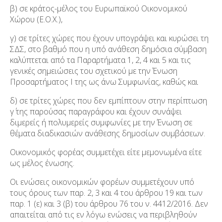
β) σε κράτος-μέλος του Ευρωπαϊκού Οικονομικού
Χώρου (Ε.Ο.Χ.),
γ) σε τρίτες χώρες που έχουν υπογράψει και κυρώσει τη
ΣΔΣ, στο βαθμό που η υπό ανάθεση δημόσια σύμβαση
καλύπτεται από τα Παραρτήματα 1, 2, 4 και 5 και τις
γενικές σημειώσεις του σχετικού με την Ένωση
Προσαρτήματος I της ως άνω Συμφωνίας, καθώς και
δ) σε τρίτες χώρες που δεν εμπίπτουν στην περίπτωση
γ΄ της παρούσας παραγράφου και έχουν συνάψει
διμερείς ή πολυμερείς συμφωνίες με την Ένωση σε
θέματα διαδικασιών ανάθεσης δημοσίων συμβάσεων.
Οικονομικός φορέας συμμετέχει είτε μεμονωμένα είτε
ως μέλος ένωσης.
Οι ενώσεις οικονομικών φορέων συμμετέχουν υπό
τους όρους των παρ. 2, 3 και 4 του άρθρου 19 και των
παρ. 1 (ε) και 3 (β) του άρθρου 76 του ν. 4412/2016. Δεν
απαιτείται από τις εν λόγω ενώσεις να περιβληθούν