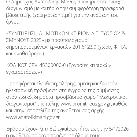
Ο Δήμαρχος Ανατολικής Μάνης προκηρύσσει ανοιχτό
διαγωνισμό με κριτήριο την συμφερότερη προσφορά
βάσει τιμής (χαμηλότερη τιμή) για την ανάθεση του
έργου:
«ΣΥΝΤΗΡΗΣΗ ΔΗΜΟΤΙΚΩΝ ΚΤΙΡΙΩΝ Δ.Ε. ΓΥΘΕΙΟΥ &
ΣΜΥΝΟΥΣ 2025» με προϋπολογισμό
δημοπρατουμένων εργασιών 201.612,90 (χωρίς Φ.Π.Α.
και αναθεώρηση).
ΚΩΔΙΚΟΣ CPV: 45300000-0 (Εργασίες κτιριακών
εγκαταστάσεων)
Προσφέρεται ελεύθερη, πλήρης, άμεση και δωρεάν
ηλεκτρονική πρόσβαση στα έγγραφα της σύμβασης
στον ειδικό, δημόσια προσβάσιμο χώρο “ηλεκτρονικοί
διαγωνισμοί” της πύλης www.promitheus.gov.gr, καθώς
και στην ιστοσελίδα της αναθέτουσας αρχής
www.anatolikimani.gov.gr
Εφόσον έχουν ζητηθεί εγκαίρως, ήτοι έως την 5/1/2026
η αναθέτουσα αρχή παρέχει σε όλους τους