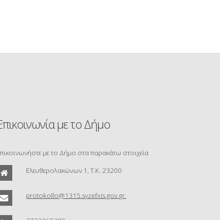
Επικοινωνία με το Δήμο
πικοινωνήστε με το Δήμο στα παρακάτω στοιχεία
Ελευθερολακώνων 1, Τ.Κ. 23200
protokollo@1315.syzefxis.gov.gr.