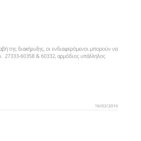
αβή της διακήρυξης, οι ενδιαφερόμενοι μπορούν να
τηλ. 27333-60358 & 60332, αρμόδιος υπάλληλος
16/02/2016