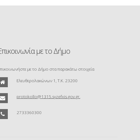
Επικοινωνία με το Δήμο
πικοινωνήστε με το Δήμο στα παρακάτω στοιχεία
Ελευθερολακώνων 1, Τ.Κ. 23200
protokollo@1315.syzefxis.gov.gr.
2733360300