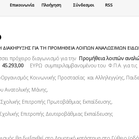
Eπικοινωνία
Πλοήγηση
Σύνδεσμοι
RSS
Η ΔΙΑΚΗΡΥΞΗΣ ΓΙΑ ΤΗ ΠΡΟΜΗΘΕΙΑ ΛΟΙΠΩΝ ΑΝΑΛΩΣΙΜΩΝ ΕΙΔ
σει πρόχειρο διαγωνισμό για την
Προμήθεια
λοιπών αναλ
45.293,00
ΕΥΡΩ συμπεριλαμβανομένου του Φ.Π.Α. για τις α
ργανισμός Κοινωνικής Προστασίας και Αλληλεγγύης, Παιδεί
 Ανατολικής Μάνης,
Σχολικής Επιτροπής Πρωτοβάθμιας Εκπαίδευσης,
χολικής Επιτροπής Δευτεροβάθμιας Εκπαίδευσης
ισμός θα διεξαχθεί στο Δημοτικό κατάστημα στο Γύθειο (οδ