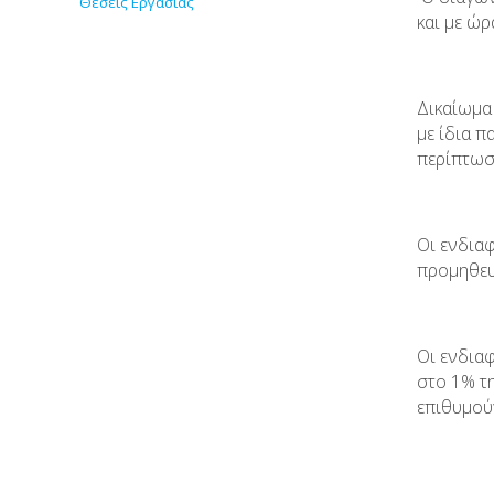
Θέσεις Εργασίας
και με ώ
Δικαίωμα
με ίδια 
περίπτωσ
Οι ενδια
προμηθευ
Οι ενδια
στο 1% τ
επιθυμού