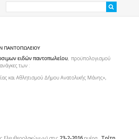
ΩΝ ΠΑΝΤΟΠΩΛΕΙΟΥ
ώσιμων ειδών παντοπωλείου
, προϋπολογισμού
νάγκες των :
ας και Αθλητισμού Δήμου Ανατολικής Μάνης»,
ός Ελευθερολακώνων) στις
23-2-2016
ημέρα
Τρίτη