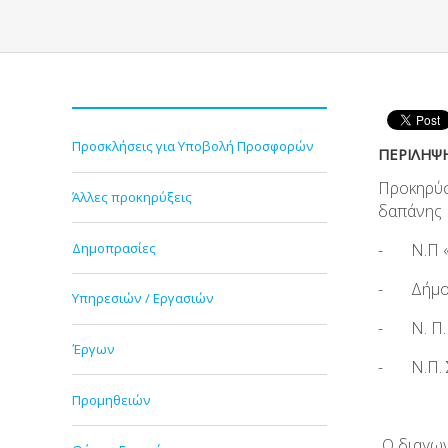
Προσκλήσεις για Υποβολή Προσφορών
ΠΕΡΙΛΗΨ
Προκηρύσ
Άλλες προκηρύξεις
δαπάνης
Δημοπρασίες
- Ν.Π «Ο
- Δήμου
Υπηρεσιών / Εργασιών
- Ν. Π. 
Έργων
- Ν.Π. Σ
Προμηθειών
Ο διαγων