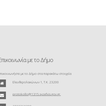
Επικοινωνία με το Δήμο
πικοινωνήστε με το Δήμο στα παρακάτω στοιχεία
Ελευθερολακώνων 1, Τ.Κ. 23200
protokollo@1315.syzefxis.gov.gr.