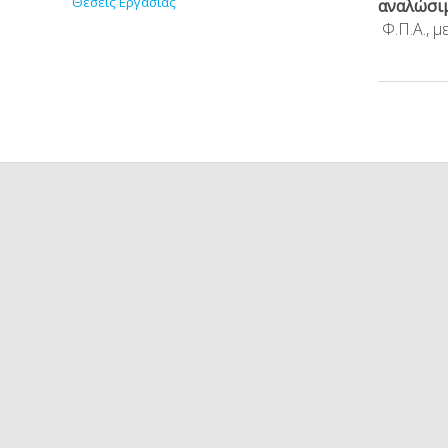
Θέσεις Εργασίας
αναλώσι
Φ.Π.Α., μ