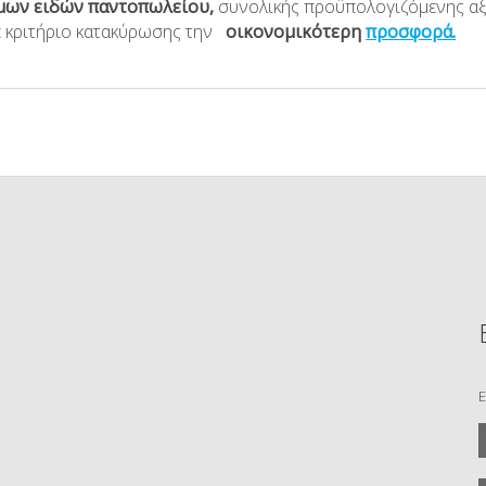
μων ειδών παντοπωλείου
,
συνολικής προϋπολογιζόμενης α
ε κριτήριο κατακύρωσης την
οικονομικότερη
προσφορά.
Ε