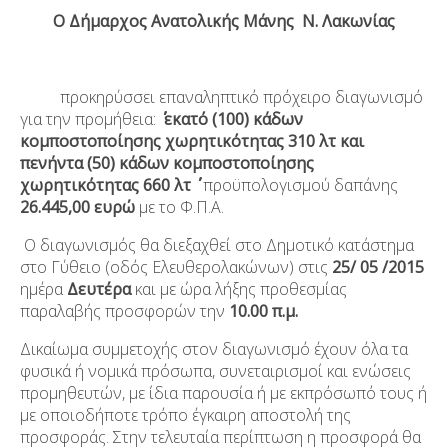
Ο Δήμαρχος Ανατολικής Μάνης Ν. Λακωνίας
προκηρύσσει επαναληπτικό πρόχειρο διαγωνισμό
για την προμήθεια:
εκατό (100) κάδων
κομποστοποίησης χωρητικότητας 310 λτ και
πενήντα (50) κάδων κομποστοποίησης
χωρητικότητας 660 λτ
΄΄
προϋπολογισμού δαπάνης
26.445,00 ευρώ
με το Φ.Π.Α.
Ο διαγωνισμός θα διεξαχθεί στο Δημοτικό κατάστημα
στο Γύθειο (οδός Ελευθερολακώνων) στις
25/ 05 /2015
ημέρα
Δευτέρα
και με ώρα λήξης προθεσμίας
παραλαβής προσφορών την
10.00 π.μ.
Δικαίωμα συμμετοχής στον διαγωνισμό έχουν όλα τα
φυσικά ή νομικά πρόσωπα, συνεταιρισμοί και ενώσεις
προμηθευτών, με ίδια παρουσία ή με εκπρόσωπό τους ή
με οποιοδήποτε τρόπο έγκαιρη αποστολή της
προσφοράς. Στην τελευταία περίπτωση η προσφορά θα