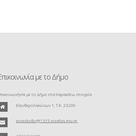
Επικοινωνία με το Δήμο
πικοινωνήστε με το Δήμο στα παρακάτω στοιχεία
Ελευθερολακώνων 1, Τ.Κ. 23200
protokollo@1315.syzefxis.gov.gr.