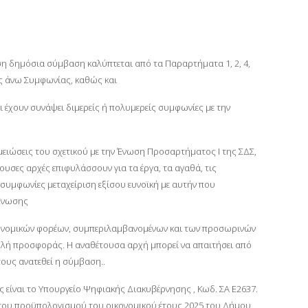
ση δημόσια σύμβαση καλύπτεται από τα Παραρτήματα 1, 2, 4,
 ως άνω Συμφωνίας, καθώς και
ι έχουν συνάψει διμερείς ή πολυμερείς συμφωνίες με την
σημειώσεις του σχετικού με την Ένωση Προσαρτήματος I της ΣΔΣ,
τουσες αρχές επιφυλάσσουν για τα έργα, τα αγαθά, τις
 συμφωνίες μεταχείριση εξίσου ευνοϊκή με αυτήν που
 Ένωσης
οικονομικών φορέων, συμπεριλαμβανομένων και των προσωρινών
βολή προσφοράς. Η αναθέτουσα αρχή μπορεί να απαιτήσει από
ους ανατεθεί η σύμβαση..
ναι το Υπουργείο Ψηφιακής Διακυβέρνησης , Κωδ. ΣΑ Ε2637.
ση του προϋπολογισμού του οικονομικού έτους 2025 του Δήμου