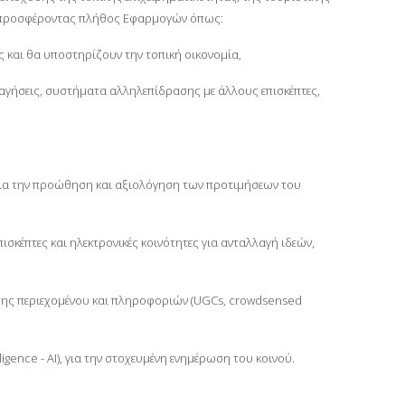
ο, προσφέροντας πλήθος Εφαρμογών όπως:
 και θα υποστηρίζουν την τοπική οικονομία,
αγήσεις, συστήματα αλληλεπίδρασης με άλλους επισκέπτες,
ια την προώθηση και αξιολόγηση των προτιμήσεων του
κέπτες και ηλεκτρονικές κοινότητες για ανταλλαγή ιδεών,
σης περιεχομένου και πληροφοριών (UGCs, crowdsensed
igence - AI), για την στοχευμένη ενημέρωση του κοινού.