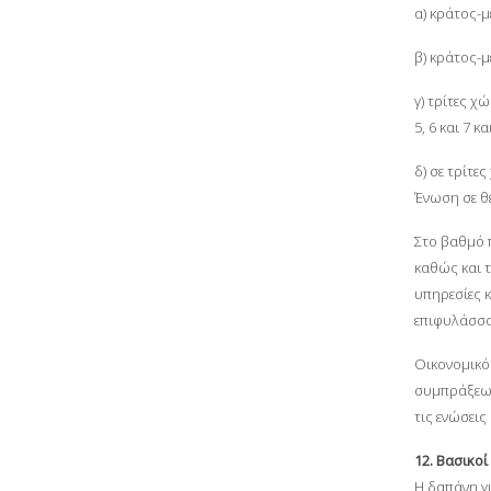
α) κράτος-
β) κράτος-
γ) τρίτες 
5, 6 και 7 
δ) σε τρίτε
Ένωση σε θ
Στο βαθμό π
καθώς και τ
υπηρεσίες 
επιφυλάσσου
Οικονομικό
συμπράξεων
τις ενώσει
12. Βασικο
Η δαπάνη γ