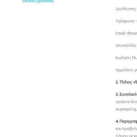
Θέσεις Εργασίας
Διεύθυνση:
Τηλέφωνο: 
Email: dima
Ιστοσελίδα: 
Κωδικός NU
Αρμόδιος γ
2.
Τίτλος: 
3.
Συνολικό
τριάντα δύο
συμπεριλαμβ
4.
Περιγραφ
και προβολ
Δήμου με κ