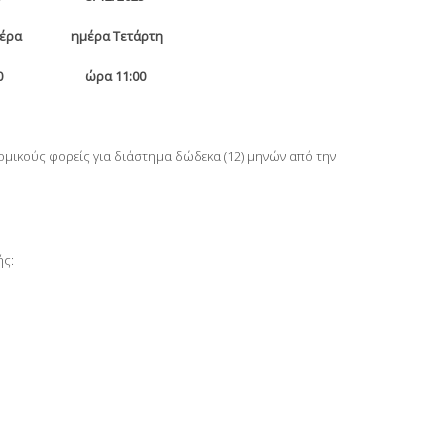
έρα
ημέρα
Τετάρτη
0
ώρα 11
:00
μικούς φορείς για διάστημα δώδεκα (12) μηνών από την
ής: