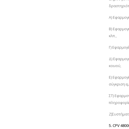
δραστηριότ
Α) Εφαρμογ
Β) Εφαρμογ
κλπ.,
Γ) Εφαρμογ
Δ) Εφαρμογ
κοινού,
Ε) Εφαρμογ
σύγκριση ε
ΣΤ) Εφαρμο
πληροφορίες,
Ζ)Συστήματα
5. CPV 4800