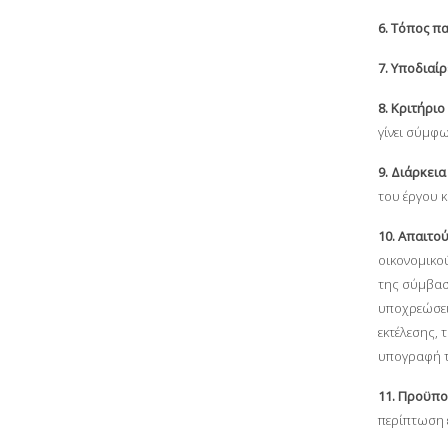
6. Τόπος π
7. Υποδιαί
8. Κριτήριο
γίνει σύμφω
9. Διάρκει
του έργου κ
10. Απαιτο
οικονομικού
της σύμβασ
υποχρεώσει
εκτέλεσης, 
υπογραφή 
11. Προϋπο
περίπτωση 