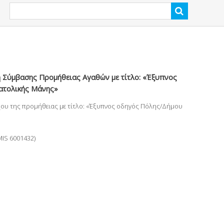
η Σύμβασης Προμήθειας Αγαθών με τίτλο: «Έξυπνος
νατολικής Μάνης»
χου της προμήθειας με τίτλο: «Έξυπνος οδηγός Πόλης/Δήμου
IS 6001432)