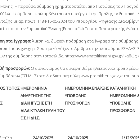
 Μάνης. Η παρούσα σύμβαση χρηματοδοτείται από Πιστώσεις του Προγράμ
0014). Η σύμβαση περιλαμβάνεται στο υποέργο 1 της Πράξης : «Ψηφιακός
ταξης με αρ. πρωτ. 1184/16-05-2024 του Υπουργείου Ψηφιακής Διακυβέρνη
είται από την Ευρωπαϊκή Ένωση (Ευρωπαϊκό Ταμείο Περιφερειακής Ανάπτυξ
ση στα έγγραφα:
Άμεση και δωρεάν πρόσβαση στα έγγραφα της σύμβασης 
.promitheus.gov.gr µε Συστηµικό Αύξοντα Αριθµό στην πλατφόρμα ΕΣΗ∆ΗΣ: 
ν της σύμβασης στην ιστοσελίδα https://www.anatolikimani.gov.gr/ καθώς κ
αβή προσφορών:
Ο διαγωνισμός θα διενεργηθεί με ηλεκτρονικό τρόπο μέσ
υμβάσεων (ΕΣΗΔΗΣ) στη διαδικτυακή πύλη www.promitheus.gov.gr του συστ
ΚΟΣ ΤΟΠΟΣ
ΗΜΕΡΟΜΗΝΙΑ
ΗΜΕΡΟΜΗΝΙΑ ΕΝΑΡΞΗΣ
ΚΑΤΑΛΗΚΤΙΚΗ
ΑΝΑΡΤΗΣΗΣ ΤΗΣ
ΥΠΟΒΟΛΗΣ
ΗΜΕΡΟΜΗΝΙΑ 
ΑΣ
ΔΙΑΚΗΡΥΞΗΣ ΣΤΗ
ΠΡΟΣΦΟΡΩΝ
ΥΠΟΒΟΛΗΣ
ΔΙΑΔΙΚΤΥΑΚΗ ΠΥΛΗ ΤΟΥ
ΠΡΟΣΦΟΡΩΝ
Ε.Σ.Η.ΔΗ.Σ.
ή πύλη
24
/
10
/
202
5
24
/
10
/
202
5
1
/
12
/
202