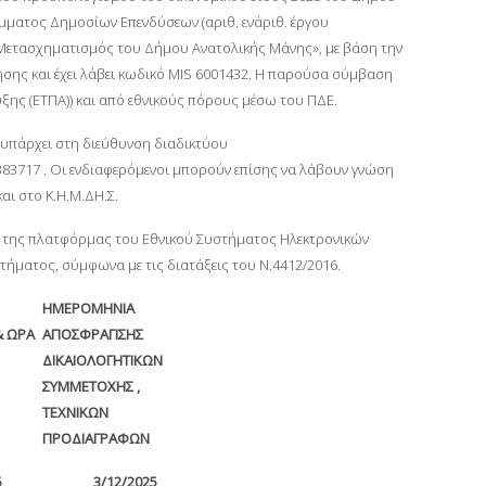
ματος Δημοσίων Επενδύσεων (αριθ. ενάριθ. έργου
 Μετασχηματισμός του Δήμου Ανατολικής Μάνης», με βάση την
σης και έχει λάβει κωδικό MIS 6001432. Η παρούσα σύμβαση
ης (ΕΤΠΑ)) και από εθνικούς πόρους μέσω του ΠΔΕ.
υπάρχει στη διεύθυνση διαδικτύου
383717 . Οι ενδιαφερόμενοι μπορούν επίσης να λάβουν γνώση
αι στο Κ.Η.Μ.ΔΗ.Σ.
ω της πλατφόρμας του Εθνικού Συστήματος Ηλεκτρονικών
ήματος, σύμφωνα με τις διατάξεις του Ν.4412/2016.
ΗΜΕΡΟΜΗΝΙΑ
& ΩΡΑ
ΑΠΟΣΦΡΑΓΙΣΗΣ
ΔΙΚΑΙΟΛΟΓΗΤΙΚΩΝ
ΣΥΜΜΕΤΟΧΗΣ ,
ΤΕΧΝΙΚΩΝ
ΠΡΟΔΙΑΓΡΑΦΩΝ
5
3
/
12
/
202
5