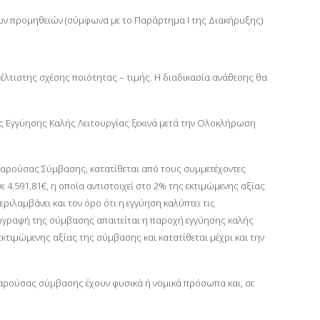
ν προμηθειών (σύμφωνα με το Παράρτημα Ι της Διακήρυξης)
τιστης σχέσης ποιότητας – τιμής. Η διαδικασία ανάθεσης θα
οδος Εγγύησης Καλής Λειτουργίας ξεκινά μετά την Ολοκλήρωση
παρούσας Σύμβασης, κατατίθεται από τους συμμετέχοντες
 4.591,81€, η οποία αντιστοιχεί στο 2% της εκτιμώμενης αξίας
ιλαμβάνει και τον όρο ότι η εγγύηση καλύπτει τις
ογραφή της σύμβασης απαιτείται η παροχή εγγύησης καλής
εκτιμώμενης αξίας της σύμβασης και κατατίθεται μέχρι και την
αρούσας σύμβασης έχουν φυσικά ή νομικά πρόσωπα και, σε