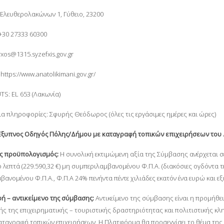
 Ελευθερολακώνων 1, Γύθειο, 23200
+30 27333 60300
rxos@1315.syzefxis.gov.gr
https://www.anatolikimani.gov.gr/
TS: EL 653 (Λακωνία)
ια πληροφορίες: Σφυρής Θεόδωρος (όλες τις εργάσιμες ημέρες και ώρες)
«Έξυπνος Οδηγός Πόλης/Δήμου με καταγραφή τοπικών επιχειρήσεων του
ς προϋπολογισμός:
Η συνολική εκτιμώμενη αξία της Σύμβασης ανέρχεται σε 
 λεπτά (229.590,32 €) μη συμπεριλαμβανομένου Φ.Π.Α. (διακόσιες ογδόντα τέ
ανομένου Φ.Π.Α., Φ.Π.Α 24% πενήντα πέντε χιλιάδες εκατόν ένα ευρώ και εξή
ή – αντικείμενο της σύμβασης:
Αντικείμενο της σύμβασης είναι η προμήθ
ής της επιχειρηματικής – τουριστικής δραστηριότητας και πολιτιστικής κ
αταγραφή τοπικών επιχειρήσεων. Η Πλατφόρμα θα προσεγγίσει το θέμα της 