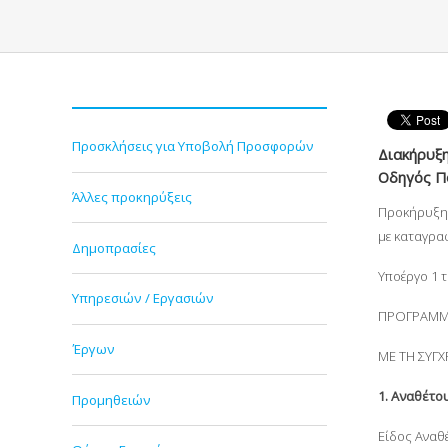
Προσκλήσεις για Υποβολή Προσφορών
Διακήρυξη
Οδηγός Πό
Άλλες προκηρύξεις
Προκήρυξη 
με καταγρα
Δημοπρασίες
Υποέργο 1 
Υπηρεσιών / Εργασιών
ΠΡΟΓΡΑΜΜ
Έργων
ΜΕ ΤΗ ΣΥΓ
1.
Αναθέτου
Προμηθειών
Είδος Αναθ