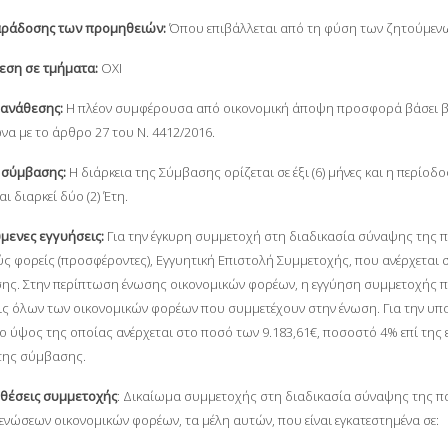
αράδοσης των προμηθειών:
Όπου επιβάλλεται από τη φύση των ζητούμενω
ρεση σε τμήματα:
ΟΧΙ
 ανάθεσης:
Η πλέον συμφέρουσα από οικονομική άποψη προσφορά βάσει βέλ
να με το άρθρο 27 του Ν. 4412/2016.
α σύμβασης:
Η διάρκεια της Σύμβασης ορίζεται σε έξι (6) μήνες και η περί
αι διαρκεί δύο (2) Έτη.
ύμενες εγγυήσεις:
Για την έγκυρη συμμετοχή στη διαδικασία σύναψης της 
ς φορείς (προσφέροντες), Εγγυητική Επιστολή Συμμετοχής, που ανέρχεται σε
ης. Στην περίπτωση ένωσης οικονομικών φορέων, η εγγύηση συμμετοχής περ
ς όλων των οικονομικών φορέων που συμμετέχουν στην ένωση. Για την υπ
το ύψος της οποίας ανέρχεται στο ποσό των 9.183,61€, ποσοστό 4% επί της 
της σύμβασης.
θέσεις συμμετοχής
: Δικαίωμα συμμετοχής στη διαδικασία σύναψης της π
ενώσεων οικονομικών φορέων, τα μέλη αυτών, που είναι εγκατεστημένα σε: