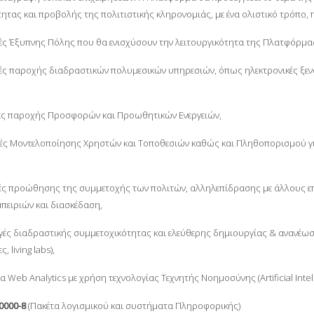
ητας και προβολής της πολιτιστικής κληρονομιάς, με ένα ολιστικό τρόπ
ές Έξυπνης Πόλης που θα ενισχύσουν την λειτουργικότητα της Πλατφόρμας
ές παροχής διαδραστικών πολυμεσικών υπηρεσιών, όπως ηλεκτρονικές ξεν
ές παροχής Προσφορών και Προωθητικών Ενεργειών,
ές Μοντελοποίησης Χρηστών και Τοποθεσιών καθώς και Πληθοπορισμού γ
ές προώθησης της συμμετοχής των πολιτών, αλληλεπίδρασης με άλλους επισ
μπειριών και διασκέδαση,
γές διαδραστικής συμμετοχικότητας και ελεύθερης δημιουργίας & ανανέω
 living labs),
 Web Analytics με χρήση τεχνολογίας Τεχνητής Νοημοσύνης (Artificial Intell
0000-8
(Πακέτα λογισμικού και συστήματα Πληροφορικής)