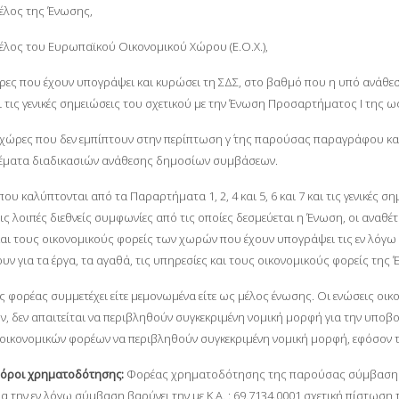
μέλος της Ένωσης,
μέλος του Ευρωπαϊκού Οικονομικού Χώρου (Ε.Ο.Χ.),
χώρες που έχουν υπογράψει και κυρώσει τη ΣΔΣ, στο βαθμό που η υπό ανάθε
και τις γενικές σημειώσεις του σχετικού με την Ένωση Προσαρτήματος I της
ς χώρες που δεν εμπίπτουν στην περίπτωση γ΄ της παρούσας παραγράφου κα
έματα διαδικασιών ανάθεσης δημοσίων συμβάσεων.
ου καλύπτονται από τα Παραρτήματα 1, 2, 4 και 5, 6 και 7 και τις γενικές 
ις λοιπές διεθνείς συμφωνίες από τις οποίες δεσμεύεται η Ένωση, οι αναθέ
και τους οικονομικούς φορείς των χωρών που έχουν υπογράψει τις εν λόγω
ν για τα έργα, τα αγαθά, τις υπηρεσίες και τους οικονομικούς φορείς της
ς φορέας συμμετέχει είτε μεμονωμένα είτε ως μέλος ένωσης. Οι ενώσεις 
, δεν απαιτείται να περιβληθούν συγκεκριμένη νομική μορφή για την υπο
ς οικονομικών φορέων να περιβληθούν συγκεκριμένη νομική μορφή, εφόσον τ
ί όροι χρηματοδότησης:
Φορέας χρηματοδότησης της παρούσας σύμβασης εί
ια την εν λόγω σύμβαση βαρύνει την με Κ.Α. : 69.7134.0001 σχετική πίστω