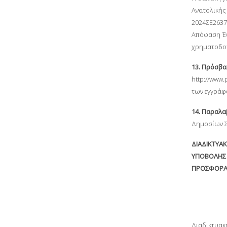
Ανατολικής
2024ΣΕ2637
Απόφαση Έν
χρηματοδοτ
13. Πρόσβα
http://www
των εγγράφω
14. Παραλ
Δημοσίων Σ
ΔΙΑΔΙΚΤΥΑ
ΥΠΟΒΟΛΗΣ
ΠΡΟΣΦΟΡ
Διαδικτυακ