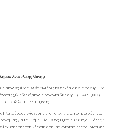
 Δήμου Ανατολικής Μάνης»
Διακόσιες είκοσι εννέα Χιλιάδες πεντακόσια ενενήντα ευρώ και
σσερις χιλιάδες εξακόσια ενενήντα δύο ευρώ (284.692,00 €)
ντα οκτώ λεπτά (55.101,68 €).
εια Πλατφόρμας Ενίσχυσης της Τοπικής Επιχειρηματικότητας
ληρονομιάς για τον Δήμο, μέσω ενός Έξυπνου Οδηγού Πόλης /
ενίσχυσης της τοπικής επιχειρηματικότητας, της τουριστικής