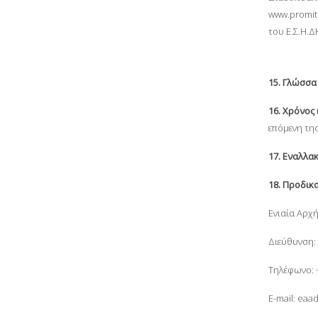
www.promit
του Ε.Σ.Η.Δ
15. Γλώσσα
16. Χρόνος
επόμενη τη
17. Εναλλα
18. Προδικ
Ενιαία Αρχ
Διεύθυνση: 
Τηλέφωνο: 
Ε-mail: ea