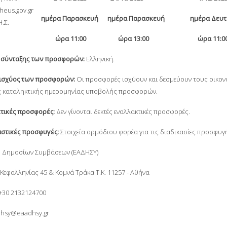
heus.gov.gr
ημέρα
Παρασκευή
ημέρα
Παρασκευή
ημέρα
Δευτ
Η.Σ.
ώρα 11
:00
ώρα 13
:00
ώρα 11
:0
 σύνταξης των προσφορών:
Ελληνική.
 ισχύος των προσφορών:
Οι προσφορές ισχύουν και δεσμεύουν τους οικονο
ς καταληκτικής ημερομηνίας υποβολής προσφορών.
κτικές προσφορές:
Δεν γίνονται δεκτές εναλλακτικές προσφορές.
αστικές προσφυγές:
Στοιχεία αρμόδιου φορέα για τις διαδικασίες προσφυγ
ή Δημοσίων Συμβάσεων (ΕΑΔΗΣΥ)
Κεφαλληνίας 45 & Κομνά Τράκα Τ.Κ. 11257 - Αθήνα
+30 2132124700
adhsy@eaadhsy.gr