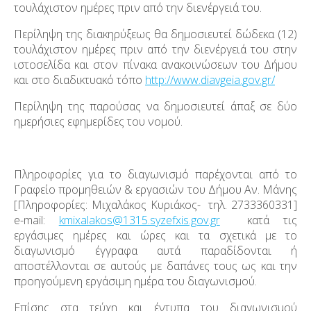
τουλάχιστον ημέρες πριν από την διενέργειά του.
Περίληψη της διακηρύξεως θα δημοσιευτεί δώδεκα (12)
τουλάχιστον ημέρες πριν από την διενέργειά του στην
ιστοσελίδα και στον πίνακα ανακοινώσεων του Δήμου
και στο διαδικτυακό τόπο
http://www.diavgeia.gov.gr/
Περίληψη της παρούσας να δημοσιευτεί άπαξ σε δύο
ημερήσιες εφημερίδες του νομού.
Πληροφορίες για το διαγωνισμό παρέχονται από το
Γραφείο προμηθειών & εργασιών του Δήμου Αν. Μάνης
[Πληροφορίες: Μιχαλάκος Κυριάκος- τηλ. 2733360331]
e-mail:
kmixalakos@1315.syzefxis.gov.gr
κατά τις
εργάσιμες ημέρες και ώρες και τα σχετικά με το
διαγωνισμό έγγραφα αυτά παραδίδονται ή
αποστέλλονται σε αυτούς με δαπάνες τους ως και την
προηγούμενη εργάσιμη ημέρα του διαγωνισμού.
Επίσης στα τεύχη και έντυπα του διαγωνισμού