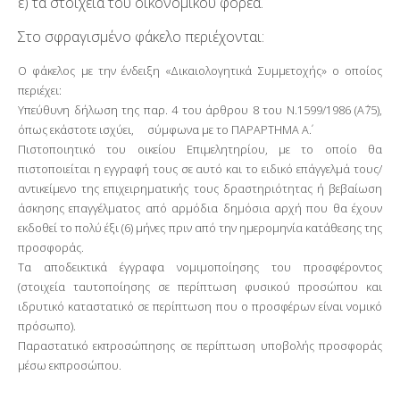
ε) τα στοιχεία του οικονομικού φορέα.
Στο σφραγισμένο φάκελο περιέχονται:
Ο φάκελος με την ένδειξη «Δικαιολογητικά Συμμετοχής» ο οποίος
περιέχει:
Υπεύθυνη δήλωση της παρ. 4 του άρθρου 8 του Ν.1599/1986 (Α΄75),
όπως εκάστοτε ισχύει, σύμφωνα με το ΠΑΡΑΡΤΗΜΑ Α΄.
Πιστοποιητικό του οικείου Επιμελητηρίου, με το οποίο θα
πιστοποιείται η εγγραφή τους σε αυτό και το ειδικό επάγγελμά τους/
αντικείμενο της επιχειρηματικής τους δραστηριότητας ή βεβαίωση
άσκησης επαγγέλματος από αρμόδια δημόσια αρχή που θα έχουν
εκδοθεί το πολύ έξι (6) μήνες πριν από την ημερομηνία κατάθεσης της
προσφοράς.
Τα αποδεικτικά έγγραφα νομιμοποίησης του προσφέροντος
(στοιχεία ταυτοποίησης σε περίπτωση φυσικού προσώπου και
ιδρυτικό καταστατικό σε περίπτωση που ο προσφέρων είναι νομικό
πρόσωπο).
Παραστατικό εκπροσώπησης σε περίπτωση υποβολής προσφοράς
μέσω εκπροσώπου.