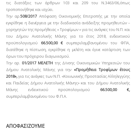
τις διατάξεις των άρθρων 103 και 209 του Ν.3463/06,όπως
τροποποιήθηκε και ισχύει.
Την αρ.
508/2017
Απόφαση Οικονομικής Επιτροπής με την οποία
εγκρίθηκε η διενέργεια με την διαδικασία ανάδειξης προμηθευτών –
χορηγητών της προμήθειας « Τροφίμων » για τις ανάγκες του Ν.Π. και
του Δήμου Ανατολικής Μάνης για το έτος 2018, ενδεικτικού
προϋπολογισμού
66.500,00 €
συμπεριλαμβανομένου του ΦΠΑ,
διατέθηκε η πίστωση, εγκρίθηκε η μελέτη και έγινε κατάρτιση των
όρων του πρόχειρου διαγωνισμού.
Την αρ.
01/2017 ΜΕΛΕΤΗ
της Δ/νσης Οικονομικών Υπηρεσιών του
Δήμου Ανατολικής Μάνης για την
«Προμήθεια Τροφίμων έτους
2018»,
για τις ανάγκες των Ν.Π. «Κοινωνικής Προστασίας Αλληλεγγύης
και Παιδείας Δήμου Ανατολικής Μάνης» και του Δήμου Ανατολικής
Μάνης ενδεικτικού προϋπολογισμού
66.500,00 €,
συμπεριλαμβανομένου του Φ.Π.Α.
ΑΠΟΦΑΣΙΖΟΥΜΕ