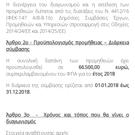
Η διενέργεια του διαγωνισμού και η εκτέλεση των
προμηθειών διέπεται από τις διατάξεις του Ν. 4412/16
(ΦΕΚ-147 Α/8-8-16): Δημόσιες Συμβάσεις Έργων,
Προμηθειών και Υπηρεσιών (προσαρμογή στις Οδηγίες
2014/24/ΕΕ και 2014/25/ΕΕ).
Άρθρο 2
ο
- Προϋπολογισμός προμήθειας – Διάρκεια
σύμβασης
Η συνολική δαπάνη των προμηθειών έχει
προϋπολογισθεί σε
66.500,00 ευρώ,
συμπεριλαμβανομένου του ΦΠΑ για το
έτος 2018
.
Η διάρκεια της σύμβασης ορίζεται από
01.01.2018 έως
31.12.2018.
Άρθρο 3
ο
- Χρόνος και τόπος που θα γίνει ο
διαγωνισμός
Στοιχεία αναθέτουσας αρχής