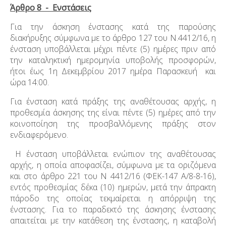
Άρθρο 8 - Ενστάσεις
Για την άσκηση ένστασης κατά της παρούσης
διακήρυξης σύμφωνα με το άρθρο 127 του Ν.4412/16, η
ένσταση υποβάλλεται μέχρι πέντε (5) ημέρες πριν από
την καταληκτική ημερομηνία υποβολής προσφορών,
ήτοι έως 1
η
Δεκεμβρίου 2017 ημέρα Παρασκευή και
ώρα 14:00.
Για ένσταση κατά πράξης της αναθέτουσας αρχής, η
προθεσμία άσκησης της είναι πέντε (5) ημέρες από την
κοινοποίηση της προσβαλλόμενης πράξης στον
ενδιαφερόμενο.
Η ένσταση υποβάλλεται ενώπιον της αναθέτουσας
αρχής, η οποία αποφασίζει, σύμφωνα με τα οριζόμενα
και στο άρθρο 221 του Ν 4412/16 (ΦΕΚ-147 Α/8-8-16),
εντός προθεσμίας δέκα (10) ημερών, μετά την άπρακτη
πάροδο της οποίας τεκμαίρεται η απόρριψη της
ένστασης. Για το παραδεκτό της άσκησης ένστασης
απαιτείται με την κατάθεση της ένστασης, η καταβολή