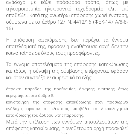
ανάδοχο με κάθε πρόσφορο τρόπο, όπως με
τηλεομοιοτυπία, ηλεκτρονικό ταχυδρομείο κ.λπ., επί
αποδείξει. Κατά της ανωτέρω απόφασης χωρεί ένσταση,
σύμφωνα με το άρθρο 127 Ν. 4412/16 (ΦΕΚ-147 Α/8-8-
16).
Η απόφαση κατακύρωσης δεν παράγει τα έννομα
αποτελέσματά της, εφόσον η αναθέτουσα αρχή δεν την
κοινοποίησε σε όλους τους προσφέροντες.
Τα έννομα αποτελέσματα της απόφασης κατακύρωσης
και ιδίως η σύναψη της σύμβασης επέρχονται εφόσον
και όταν συντρέξουν σωρευτικά τα εξής:
άπρακτη πάροδος της προθεσμίας άσκησης ένστασης όπως
περιγράφεται στο άρθρο 8.
κοινοποίηση της απόφασης κατακύρωσης στον προσωρινό
ανάδοχο, εφόσον ο τελευταίος υποβάλει τα δικαιολογητικά
κατακύρωσης του άρθρου 5 της παρούσης.
Μετά την επέλευση των εννόμων αποτελεσμάτων της
απόφασης κατακύρωσης, η αναθέτουσα αρχή προσκαλεί