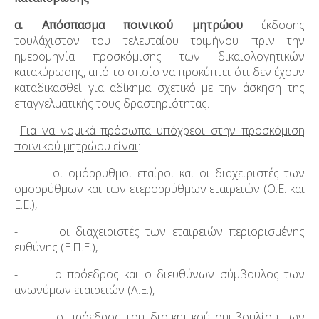
α. Απόσπασμα ποινικού μητρώου
έκδοσης
τουλάχιστον του τελευταίου τριμήνου πριν την
ημερομηνία προσκόμισης των δικαιολογητικών
κατακύρωσης, από το οποίο να προκύπτει ότι δεν έχουν
καταδικασθεί για αδίκημα σχετικό με την άσκηση της
επαγγελματικής τους δραστηριότητας.
Για να νομικά πρόσωπα υπόχρεοι στην προσκόμιση
ποινικού μητρώου είναι
:
- οι ομόρρυθμοι εταίροι και οι διαχειριστές των
ομορρύθμων και των ετερορρύθμων εταιρειών (Ο.Ε. και
Ε.Ε.),
- οι διαχειριστές των εταιρειών περιορισμένης
ευθύνης (Ε.Π.Ε.),
- ο πρόεδρος και ο διευθύνων σύμβουλος των
ανωνύμων εταιρειών (Α.Ε.),
- ο πρόεδρος του διοικητικού συμβουλίου των