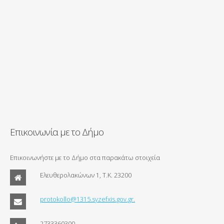
Επικοινωνία με το Δήμο
Επικοινωνήστε με το Δήμο στα παρακάτω στοιχεία
Ελευθερολακώνων 1, Τ.Κ. 23200
protokollo@1315.syzefxis.gov.gr.
2733360300