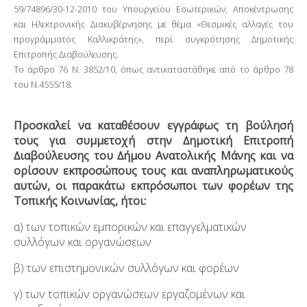
59/74896/30-12-2010 του Υπουργείου Εσωτερικών, Αποκέντρωσης
και Ηλεκτρονικής ∆ιακυβέρνησης µε θέµα «Θεσµικές αλλαγές του
προγράµµατος Καλλικράτης», περί συγκρότησης ∆ηµοτικής
Επιτροπής ∆ιαβούλευσης.
Το άρθρο 76 Ν. 3852/10, όπως αντικαταστάθηκε από το άρθρο 78
του Ν.4555/18.
Προσκαλεί να καταθέσουν εγγράφως τη βούλησή
τους για συµµετοχή στην ∆ηµοτική Επιτροπή
∆ιαβούλευσης του ∆ήµου Ανατολικής Μάνης και να
ορίσουν εκπροσώπους τους και αναπληρωµατικούς
αυτών, οι παρακάτω εκπρόσωποι των φορέων της
Τοπικής Κοινωνίας, ήτοι:
α) των τοπικών εμπορικών και επαγγελματικών
συλλόγων και οργανώσεων
β) των επιστημονικών συλλόγων και φορέων
γ) των τοπικών οργανώσεων εργαζομένων και