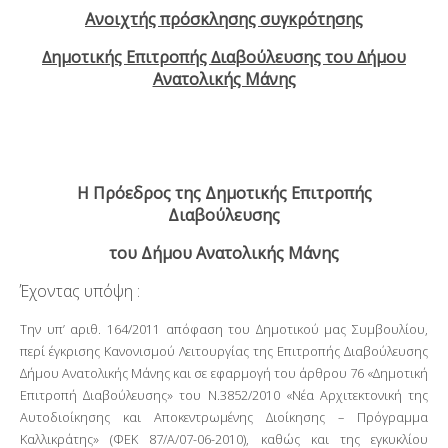
Ανοιχτής πρόσκλησης συγκρότησης
∆ηµοτικής Επιτροπής ∆ιαβούλευσης του ∆ήµου
Ανατολικής Μάνης
Η Πρόεδρος της Δημοτικής Επιτροπής
Διαβούλευσης
του Δήμου Ανατολικής Μάνης
Έχοντας υπόψη :
Την υπ’ αριθ. 164/2011 απόφαση του ∆ηµοτικού µας Συµβουλίου,
περί έγκρισης Κανονισµού Λειτουργίας της Επιτροπής ∆ιαβούλευσης
∆ήμου Ανατολικής Μάνης και σε εφαρµογή του άρθρου 76 «∆ηµοτική
Επιτροπή ∆ιαβούλευσης» του Ν.3852/2010 «Νέα Αρχιτεκτονική της
Αυτοδιοίκησης και Αποκεντρωµένης ∆ιοίκησης – Πρόγραµµα
Καλλικράτης» (ΦΕΚ 87/Α/07-06-2010), καθώς και της εγκυκλίου