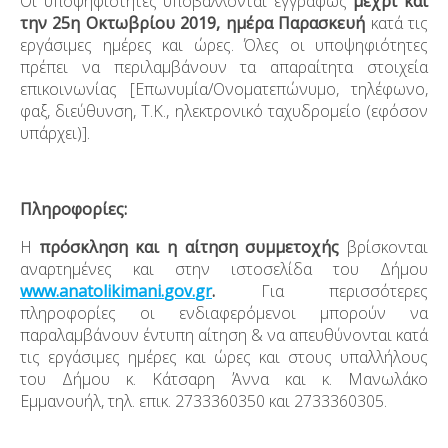
Οι υποψηφιότητες υποβάλλονται εγγράφως
µέχρι και
την 25
η
Οκτωβρίου 2019, ηµέρα Παρασκευή
κατά τις
εργάσιµες ηµέρες και ώρες. Όλες οι υποψηφιότητες
πρέπει να περιλαµβάνουν τα απαραίτητα στοιχεία
επικοινωνίας [Επωνυµία/Ονοµατεπώνυµο, τηλέφωνο,
φαξ, διεύθυνση, Τ.Κ., ηλεκτρονικό ταχυδροµείο (εφόσον
υπάρχει)].
Πληροφορίες:
Η
πρόσκληση και η αίτηση συμμετοχής
βρίσκονται
αναρτημένες και στην ιστοσελίδα του Δήμου
www
.
anatolikimani
.
gov
.
gr
.
Για περισσότερες
πληροφορίες οι ενδιαφερόµενοι µπορούν να
παραλαµβάνουν έντυπη αίτηση & να απευθύνονται κατά
τις εργάσιµες ηµέρες και ώρες και στους υπαλλήλους
του Δήμου κ. Κάτσαρη Άννα και κ. Μανωλάκο
Εμμανουήλ, τηλ. επικ. 2733360350 και 2733360305.