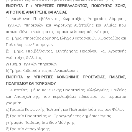
ΕΝΟΤΗΤΑ Γ : ΥΠΗΡΕΣΙΕΣ ΠΕΡΙΒΑΛΛΟΝΤΟΣ, ΠΟΙΟΤΗΤΑΣ ΖΩΗΣ,
ΑΓΡΟΤΙΚΗΣ ΑΝΑΠΤΥΞΗΣ ΚΑΙ ΑΛΙΕΙΑΣ
1. Διεύθυνση Περιβάλλοντος, Χωροταξίας, Υπηρεσίας Δόμησης,
Τεχνικών Υπηρεσιών και Αγροτικής Ανάπτυξης και Αλιείας που
περιλαμβάνει ειδικότερα τις παρακάτω διοικητικές ενότητες:
α) Τμήμα Υπηρεσίας Δόμησης, Ελέγχου Κατασκευών, Χωροταξίας και
Πολεοδομικών Εφαρμογών
β) Τμήμα Περιβάλλοντος, Συντήρησης Πρασίνου και Αγροτικής
Ανάπτυξης & Αλιείας
γ) Τμήμα Τεχνικών Υπηρεσιών
δ) Τμήμα Καθαριότητας και Ανακύκλωσης
ΕΝΟΤΗΤΑ Δ: ΥΠΗΡΕΣΙΕΣ ΚΟΙΝΩΝΙΚΗΣ ΠΡΟΣΤΑΣΙΑΣ, ΠΑΙΔΕΙΑΣ,
ΠΟΛΙΤΙΣΜΟΥ ΚΑΙ ΤΟΥΡΙΣΜΟΥ
1. Αυτοτελές Τμήμα Κοινωνικής Προστασίας, Αλληλεγγύης, Παιδείας
και Απασχόλησης, που περιλαμβάνει ειδικότερα τα παρακάτω
γραφεία:
α) Γραφείο Κοινωνικής Πολιτικής και Πολιτικών Ισότητας των Φύλων
β) Γραφείο Προστασίας και Προαγωγής της Δημόσιας Υγείας
γ) Γραφείο Παιδείας, Δια Βίου Μάθησης
δ) Γραφείο Απασχόλησης