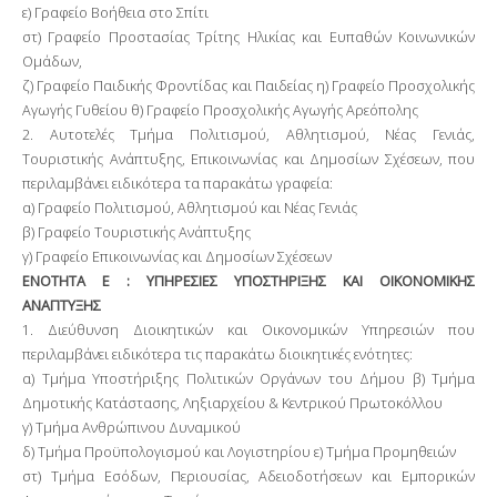
ε) Γραφείο Βοήθεια στο Σπίτι
στ) Γραφείο Προστασίας Τρίτης Ηλικίας και Ευπαθών Κοινωνικών
Ομάδων,
ζ) Γραφείο Παιδικής Φροντίδας και Παιδείας η) Γραφείο Προσχολικής
Αγωγής Γυθείου θ) Γραφείο Προσχολικής Αγωγής Αρεόπολης
2. Αυτοτελές Τμήμα Πολιτισμού, Αθλητισμού, Νέας Γενιάς,
Τουριστικής Ανάπτυξης, Επικοινωνίας και Δημοσίων Σχέσεων, που
περιλαμβάνει ειδικότερα τα παρακάτω γραφεία:
α) Γραφείο Πολιτισμού, Αθλητισμού και Νέας Γενιάς
β) Γραφείο Τουριστικής Ανάπτυξης
γ) Γραφείο Επικοινωνίας και Δημοσίων Σχέσεων
ΕΝΟΤΗΤΑ Ε : ΥΠΗΡΕΣΙΕΣ ΥΠΟΣΤΗΡΙΞΗΣ ΚΑΙ ΟΙΚΟΝΟΜΙΚΗΣ
ΑΝΑΠΤΥΞΗΣ
1. Διεύθυνση Διοικητικών και Οικονομικών Υπηρεσιών που
περιλαμβάνει ειδικότερα τις παρακάτω διοικητικές ενότητες:
α) Τμήμα Υποστήριξης Πολιτικών Οργάνων του Δήμου β) Τμήμα
Δημοτικής Κατάστασης, Ληξιαρχείου & Κεντρικού Πρωτοκόλλου
γ) Τμήμα Ανθρώπινου Δυναμικού
δ) Τμήμα Προϋπολογισμού και Λογιστηρίου ε) Τμήμα Προμηθειών
στ) Τμήμα Εσόδων, Περιουσίας, Αδειοδοτήσεων και Εμπορικών