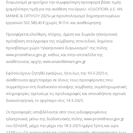
διαγωνισμό με κριτήριο την συμφερότερη προσφορά βάσει τιμής
(χαμηλότερη τιμή) για την ανάθεση του έργου: «ΟΔΟΠΟΙΪΑ Δ.Ε. ΑΝ,
ΜΑΝΗΣ & ΟΙΤΥΛΟΥ 2025» με προϋπολογισμό δημοπρατουμένων
εργασιών 532.580,43 € (χωρίς Φ.Π.Α. και αναθεώρηση).
Προσφέρεται ελεύθερη, πλήρης, άμεση και δωρεάν ηλεκτρονική
πρόσβαση στα έγγραφα της σύμβασης στον ειδικό, δημόσια
προσβάσιμο χώρο “ηλεκτρονικοί διαγωνισμοί” της πύλης
www.promitheus.gov.gr, καθώς και στην ιστοσελίδα της
αναθέτουσας αρχής www.anatolikimani.gov.gr
Εφόσον έχουν ζητηθεί εγκαίρως, ήτοι έως την 10-3-2025 η
αναθέτουσα αρχή παρέχει σε όλους τους προσφέροντες που
συμμετέχουν στη διαδικασία σύναψης σύμβασης συμπληρωματικές
πληροφορίες σχετικά με τις προδιαγραφές και οποιαδήποτε σχετικά
δικαιολογητικά, το αργότερο στις 14-3-2025.
Οι προσφορές υποβάλλονται από τους ενδιαφερομένους
ηλεκτρονικά, μέσω της διαδικτυακής πύλης www.promitheus.gov.gr
του ΕΣΗΔΗΣ, μέχρι την μέχρι την 18-3-2025 ημέρα Τρίτη και ώρα
14:00 μ.μ. Ως ημερομηνία και ώρα ηλεκτρονικής αποσφράγισης των