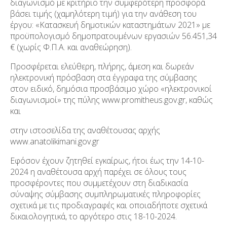
διαγωνισμό με κριτήριο την συμφερότερη προσφορά
βάσει τιμής (χαμηλότερη τιμή) για την ανάθεση του
έργου: «Κατασκευή δημοτικών καταστημάτων 2021» με
προϋπολογισμό δημοπρατουμένων εργασιών 56.451,34
€ (χωρίς Φ.Π.Α. και αναθεώρηση).
Προσφέρεται ελεύθερη, πλήρης, άμεση και δωρεάν
ηλεκτρονική πρόσβαση στα έγγραφα της σύμβασης
στον ειδικό, δημόσια προσβάσιμο χώρο «ηλεκτρονικοί
διαγωνισμοί» της πύλης www.promitheus.gov.gr, καθώς
και
στην ιστοσελίδα της αναθέτουσας αρχής
www.anatolikimani.gov.gr
Εφόσον έχουν ζητηθεί εγκαίρως, ήτοι έως την 14-10-
2024 η αναθέτουσα αρχή παρέχει σε όλους τους
προσφέροντες που συμμετέχουν στη διαδικασία
σύναψης σύμβασης συμπληρωματικές πληροφορίες
σχετικά με τις προδιαγραφές και οποιαδήποτε σχετικά
δικαιολογητικά, το αργότερο στις 18-10-2024.