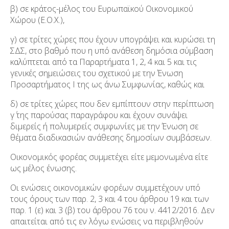
β) σε κράτος-μέλος του Ευρωπαϊκού Οικονομικού
Χώρου (Ε.Ο.Χ.),
γ) σε τρίτες χώρες που έχουν υπογράψει και κυρώσει τη
ΣΔΣ, στο βαθμό που η υπό ανάθεση δημόσια σύμβαση
καλύπτεται από τα Παραρτήματα 1, 2, 4 και 5 και τις
γενικές σημειώσεις του σχετικού με την Ένωση
Προσαρτήματος I της ως άνω Συμφωνίας, καθώς και
δ) σε τρίτες χώρες που δεν εμπίπτουν στην περίπτωση
γ΄ της παρούσας παραγράφου και έχουν συνάψει
διμερείς ή πολυμερείς συμφωνίες με την Ένωση σε
θέματα διαδικασιών ανάθεσης δημοσίων συμβάσεων.
Οικονομικός φορέας συμμετέχει είτε μεμονωμένα είτε
ως μέλος ένωσης.
Οι ενώσεις οικονομικών φορέων συμμετέχουν υπό
τους όρους των παρ. 2, 3 και 4 του άρθρου 19 και των
παρ. 1 (ε) και 3 (β) του άρθρου 76 του ν. 4412/2016. Δεν
απαιτείται από τις εν λόγω ενώσεις να περιβληθούν