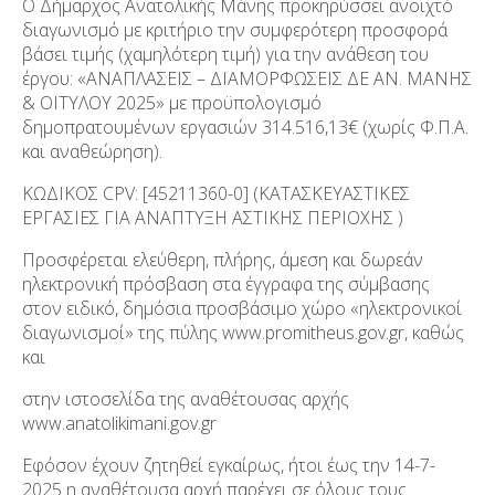
Ο Δήμαρχος Ανατολικής Μάνης προκηρύσσει ανοιχτό
διαγωνισμό με κριτήριο την συμφερότερη προσφορά
βάσει τιμής (χαμηλότερη τιμή) για την ανάθεση του
έργου: «ΑΝΑΠΛΑΣΕΙΣ – ΔΙΑΜΟΡΦΩΣΕΙΣ ΔΕ ΑΝ. ΜΑΝΗΣ
& ΟΙΤΥΛΟΥ 2025» με προϋπολογισμό
δημοπρατουμένων εργασιών 314.516,13€ (χωρίς Φ.Π.Α.
και αναθεώρηση).
ΚΩΔΙΚΟΣ CPV: [45211360-0] (ΚΑΤΑΣΚΕΥΑΣΤΙΚΕΣ
ΕΡΓΑΣΙΕΣ ΓΙΑ ΑΝΑΠΤΥΞΗ ΑΣΤΙΚΗΣ ΠΕΡΙΟΧΗΣ )
Προσφέρεται ελεύθερη, πλήρης, άμεση και δωρεάν
ηλεκτρονική πρόσβαση στα έγγραφα της σύμβασης
στον ειδικό, δημόσια προσβάσιμο χώρο «ηλεκτρονικοί
διαγωνισμοί» της πύλης www.promitheus.gov.gr, καθώς
και
στην ιστοσελίδα της αναθέτουσας αρχής
www.anatolikimani.gov.gr
Εφόσον έχουν ζητηθεί εγκαίρως, ήτοι έως την 14-7-
2025 η αναθέτουσα αρχή παρέχει σε όλους τους