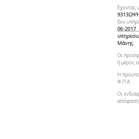
Έχοντας 
9313ΩΨ
δεν υπήρ
06-2017 
υπηρεσιώ
Μάνης
.
Οι προσφ
ή μέρος 
Η προϋπο
Φ.Π.Α.
Οι ενδια
απόφαση 