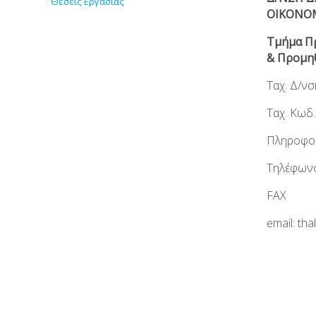
Θέσεις Εργασίας
ΟΙΚΟΝΟ
Τμήμα Π
& Προμη
Ταχ. Δ/
Ταχ. Κω
Πληροφορ
Τηλέφω
FAX :
email: tha