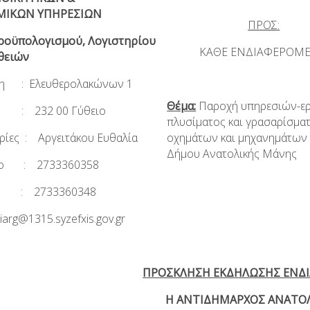
ΜΙΚΩΝ ΥΠΗΡΕΣΙΩN
ΠΡΟΣ:
ροϋπολογισμού, Λογιστηρίου
ΚΑΘΕ ΕΝΔΙΑΦΕΡΟΜ
θειών
νση : Ελευθερολακώνων 1
Θέμα:
Παροχή υπηρεσιών-ε
δ. : 232 00 Γύθειο
πλυσίματος και γρασαρίσμα
ίες : Αργειτάκου Ευθαλία
οχημάτων και μηχανημάτων
Δήμου Ανατολικής Μάνης
νο : 2733360358
 2733360348
liarg@1315.syzefxis.gov.gr
ΠΡΟΣΚΛΗΣΗ ΕΚΔΗΛΩΣΗΣ ΕΝΔ
Η ΑΝΤΙΔΗΜΑΡΧΟΣ ΑΝΑΤΟΛ