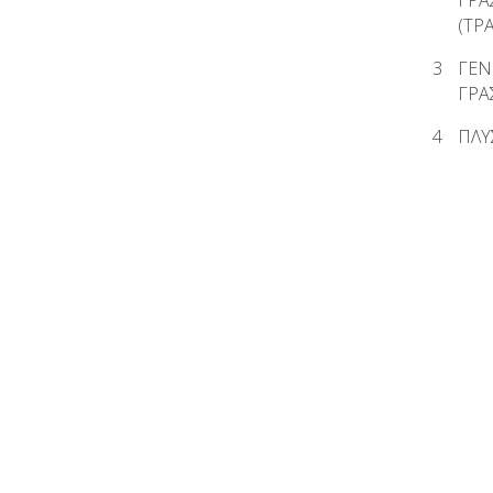
ΓΡΑ
(ΤΡ
3
ΓΕΝ
ΓΡΑ
4
ΠΛΥ
ΣΥ
Φ.Π
ΓΕΝ