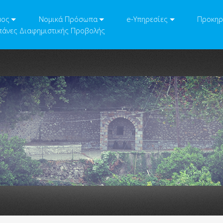
μος
Νομικά Πρόσωπα
e-Υπηρεσίες
Προκηρ
άνες Διαφημιστικής Προβολής