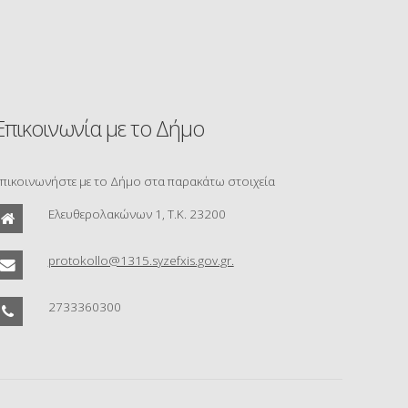
Επικοινωνία με το Δήμο
πικοινωνήστε με το Δήμο στα παρακάτω στοιχεία
Ελευθερολακώνων 1, Τ.Κ. 23200
protokollo@1315.syzefxis.gov.gr.
2733360300