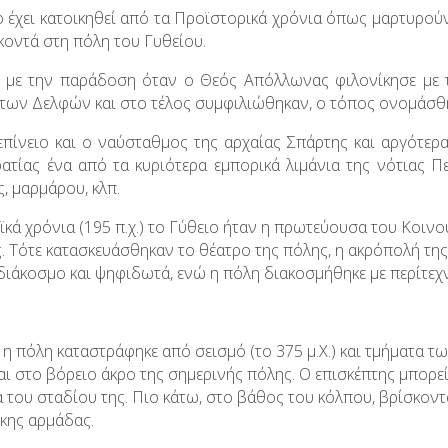
ο έχει κατοικηθεί από τα Προϊστορικά χρόνια όπως μαρτυρού
κοντά στη πόλη του Γυθείου.
με την παράδοση όταν ο Θεός Απόλλωνας φιλονίκησε με τ
 των Δελφών και στο τέλος συμφιλιώθηκαν, ο τόπος ονομάσθηκ
επίνειο και ο ναύσταθμος της αρχαίας Σπάρτης και αργότερα
ατίας ένα από τα κυριότερα εμπορικά λιμάνια της νότιας Π
, μαρμάρου, κλπ.
ϊκά χρόνια (195 π.χ.) το Γύθειο ήταν η πρωτεύουσα του Κοι
. Τότε κατασκευάσθηκαν το θέατρο της πόλης, η ακρόπολή της,
διάκοσμο και ψηφιδωτά, ενώ η πόλη διακοσμήθηκε με περίτεχ
η πόλη καταστράφηκε από σεισμό (το 375 μ.X.) και τμήματα τ
αι στο βόρειο άκρο της σημερινής πόλης. Ο επισκέπτης μπορε
 του σταδίου της. Πιο κάτω, στο βάθος του κόλπου, βρίσκοντ
ικης αρμάδας.