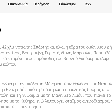
Eπικοινωνία
Πλοήγηση
Σύνδεσμοι
RSS
 42 χλμ. νότια της Σπάρτης και είναι η έδρα του ομώνυμου Δή
σταντίνος, Βουτρούβη, Γυριστά, Λίμνη, Μαρούλια, Πασσαβάς, 
ρικά κτισμένη στους πρόποδες του βουνού Ακούμαρου (Λαρυσσ
ύ κόλπου.
ι οδικά με την υπόλοιπη Μάνη και μέσω θαλάσσης με Νεάπολη
 η εθνική οδός από τη Σπάρτη και ο παραλιακός δρόμος από τ
πολη και τη γνωριμία με τη Μάνη. Στο λιμάνι που πιάνει το
ησο με τα Κύθηρα, ενώ λειτουργεί σταθμός ανεφοδιασμού, γ
επισκευές – συντηρήσεις.