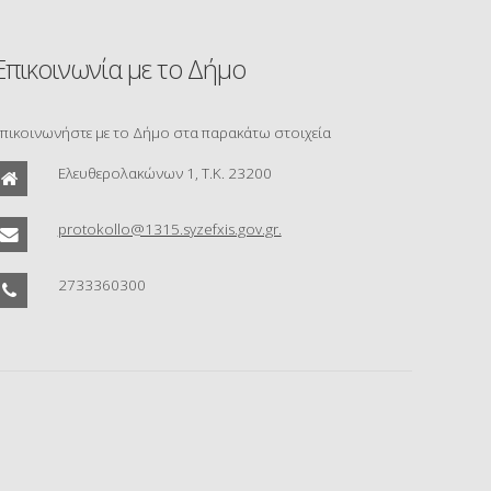
Επικοινωνία με το Δήμο
πικοινωνήστε με το Δήμο στα παρακάτω στοιχεία
Ελευθερολακώνων 1, Τ.Κ. 23200
protokollo@1315.syzefxis.gov.gr.
2733360300