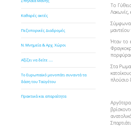
Σπήλαια Μάνης
Το Γύθει
Λακωνίς, 
Καθαρές ακτές
Σύμφωνα 
μαντείου
Πεζοπορικές Διαδρομές
Ήταν το 
Ν. Μνημεία & Αρχ. Χώροι
Φραγκοκρ
πορφύρας
Αξίζει να δείτε .....
Στα Ρωμα
κατοίκους
Το Ευρωπαϊκό μονοπάτι συναντά τα
πλούσιο 
δάση του Ταϋγέτου
Πρακτικά και απαραίτητα
Αργότερα 
βρίσκοντ
ανατολικά
Σπαρτιάτ