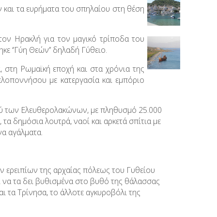
ν και τα ευρήματα του σπηλαίου στη θέση
ον Ηρακλή για τον μαγικό τρίποδα του
ε ‘’Γύη Θεών’’ δηλαδή Γύθειο.
, στη Ρωμαϊκή εποχή και στα χρόνια της
ελοποννήσου με κατεργασία και εμπόριο
νού των Ελευθερολακώνων, με πληθυσμό 25.000
 τα δημόσια λουτρά, ναοί και αρκετά σπίτια με
να αγάλματα.
ων ερειπίων της αρχαίας πόλεως του Γυθείου
ί να τα δει βυθισμένα στο βυθό της θάλασσας
αι τα Τρίνησα, το άλλοτε αγκυροβόλι της