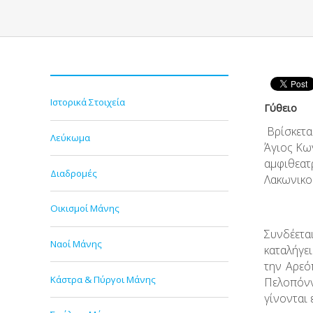
Ιστορικά Στοιχεία
Γύθειο
Βρίσκεται
Λεύκωμα
Άγιος Κων
αμφιθεατ
Διαδρομές
Λακωνικο
Οικισμοί Μάνης
Συνδέετα
Ναοί Μάνης
καταλήγει
την Αρεό
Κάστρα & Πύργοι Μάνης
Πελοπόνν
γίνονται 