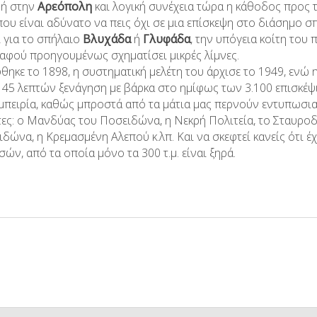
φή στην
Αρεόπολη
και λογική συνέχεια τώρα η κάθοδος προς τ
που είναι αδύνατο να πεις όχι σε μια επίσκεψη στο διάσημο σ
ι για το σπήλαιο
Βλυχάδα
ή
Γλυφάδα
, την υπόγεια κοίτη του
αφού προηγουμένως σχηματίσει μικρές λίμνες.
ηκε το 1898, η συστηματική μελέτη του άρχισε το 1949, ενώ η
ς 45 λεπτών ξενάγηση με βάρκα στο ημίφως των 3.100 επισκέψ
μπειρία, καθώς μπροστά από τα μάτια μας περνούν εντυπωσιακ
ες: ο Μανδύας του Ποσειδώνα, η Νεκρή Πολιτεία, το Σταυροδρ
δώνα, η Κρεμασμένη Αλεπού κ.λπ. Και να σκεφτεί κανείς ότι έ
σών, από τα οποία μόνο τα 300 τ.μ. είναι ξηρά.