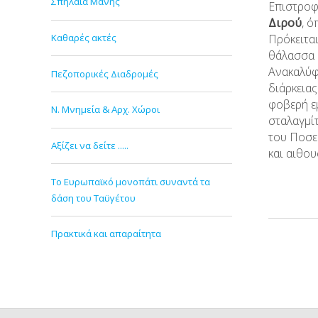
Σπήλαια Μάνης
Επιστρο
Διρού
, ό
Καθαρές ακτές
Πρόκειτα
θάλασσα 
Ανακαλύφθ
Πεζοπορικές Διαδρομές
διάρκεια
φοβερή ε
Ν. Μνημεία & Αρχ. Χώροι
σταλαγμίτ
του Ποσει
Αξίζει να δείτε .....
και αιθου
Το Ευρωπαϊκό μονοπάτι συναντά τα
δάση του Ταϋγέτου
Πρακτικά και απαραίτητα