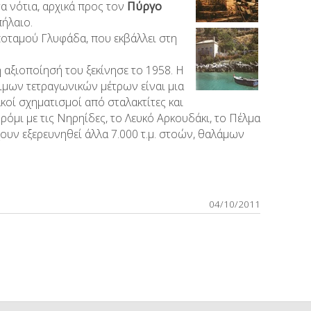
α νότια, αρχικά προς τον
Πύργο
πήλαιο.
 ποταμού Γλυφάδα, που εκβάλλει στη
 αξιοποίησή του ξεκίνησε το 1958. Η
ιμων τετραγωνικών μέτρων είναι μια
οί σχηματισμοί από σταλακτίτες και
όμι με τις Νηρηίδες, το Λευκό Αρκουδάκι, το Πέλμα
χουν εξερευνηθεί άλλα 7.000 τ.μ. στοών, θαλάμων
04/10/2011