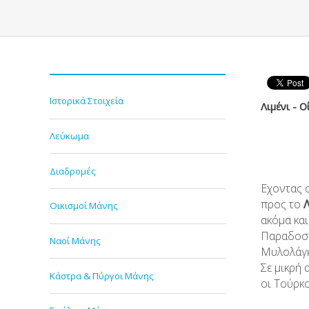
Ιστορικά Στοιχεία
Λιμένι - 
Λεύκωμα
Διαδρομές
Εχοντας ο
προς το
Οικισμοί Μάνης
ακόμα και
Παραδοσια
Ναοί Μάνης
Μυλολάγκ
Σε μικρή 
Κάστρα & Πύργοι Μάνης
οι Τούρκο