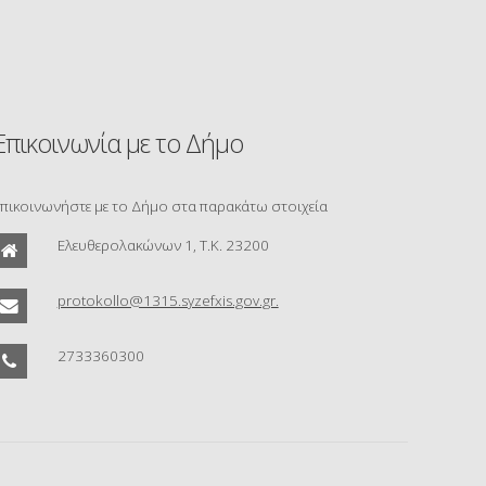
Επικοινωνία με το Δήμο
πικοινωνήστε με το Δήμο στα παρακάτω στοιχεία
Ελευθερολακώνων 1, Τ.Κ. 23200
protokollo@1315.syzefxis.gov.gr.
2733360300