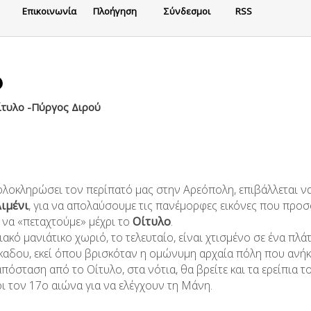
Eπικοινωνία
Πλοήγηση
Σύνδεσμοι
RSS
Οίτυλο -Πύργος Διρού
λοκληρώσει τον περίπατό μας στην Αρεόπολη, επιβάλλεται να 
Λιμένι
, για να απολαύσουμε τις πανέμορφες εικόνες που προσ
 να «πεταχτούμε» μέχρι το
Οίτυλο
.
κό μανιάτικο χωριό, το τελευταίο, είναι χτισμένο σε ένα πλ
αδου, εκεί όπου βρισκόταν η ομώνυμη αρχαία πόλη που ανήκ
απόσταση από το Οίτυλο, στα νότια, θα βρείτε και τα ερείπια 
ι τον 17ο αιώνα για να ελέγχουν τη Μάνη.